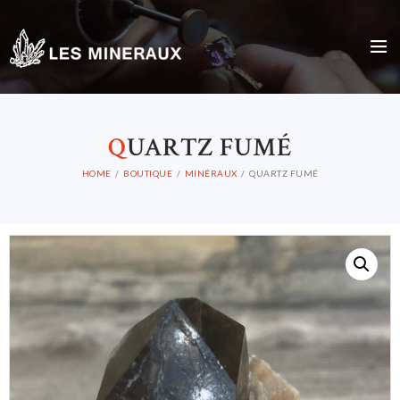
Q
UARTZ FUMÉ
HOME
BOUTIQUE
MINÉRAUX
QUARTZ FUMÉ