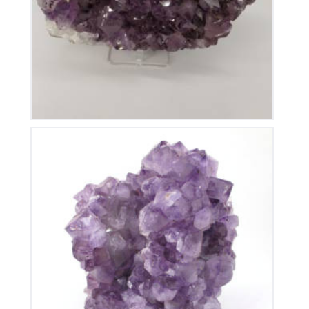
115
€
Améthyste du Brésil
135
€