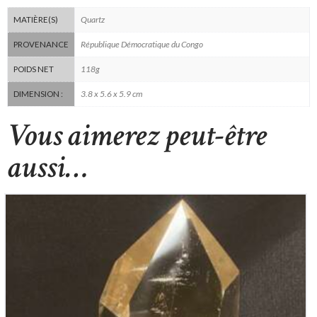
Quartz
MATIÈRE(S)
République Démocratique du Congo
PROVENANCE
118g
POIDS NET
3.8 x 5.6 x 5.9 cm
DIMENSION :
Vous aimerez peut-être
aussi…