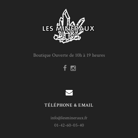
Boutique Ouverte de 10h à 19 heures
TÉLÉPHONE & EMAIL
info@lesmineraux.fr
01-42-60-05-40