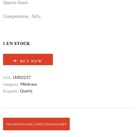
Quartz fumé.
Composition : SiO
2
1 EN STOCK
QUANTITÉ DE QUARTZ FUMÉ
BUY NOW
UGS :
LM03237
Catégorie :
Minéraux
Étiquette :
Quartz
INFORMATIONS COMPLÉMENTAIRES