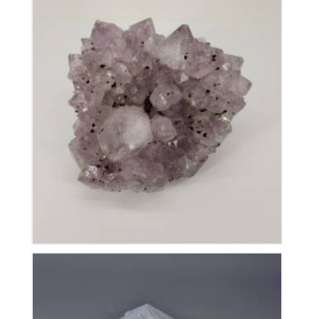
Améthyste du Brésil
80
€