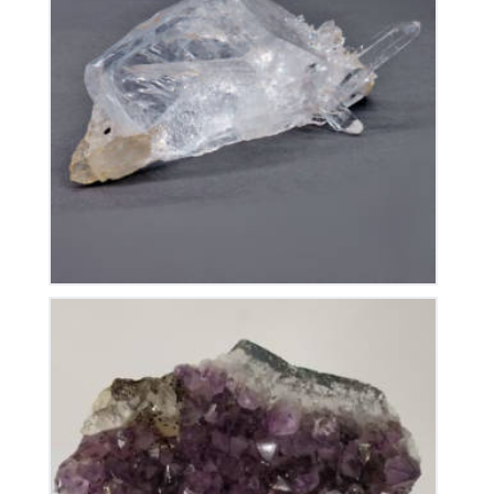
Cristal De Roche
50
€
Améthyste du Brésil