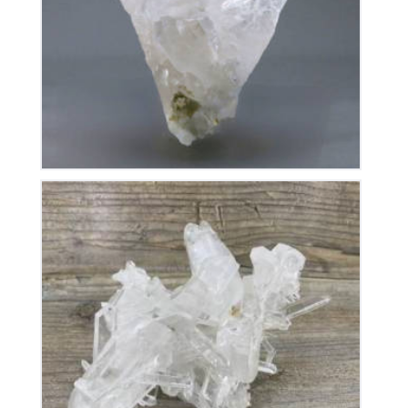
145
€
Cristal de Roche
280
€