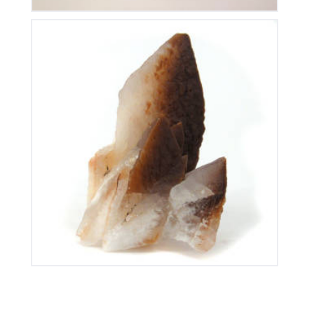
Calcite de Chine
100
€