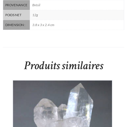
Brésil
PROVENANCE
12g
POIDS NET
3.8 x 3 x 2.4 cm
DIMENSION :
Produits similaires
Cristal De Roche