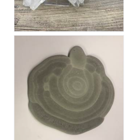
Pierre des fées
250
€