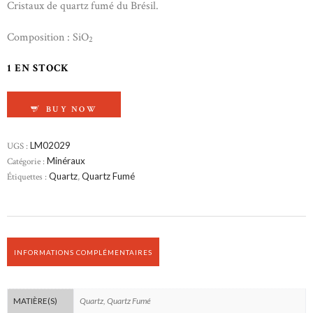
Cristaux de quartz fumé du Brésil.
Composition : SiO
2
1 EN STOCK
QUANTITÉ DE QUARTZ FUMÉ
BUY NOW
UGS :
LM02029
Catégorie :
Minéraux
Étiquettes :
Quartz
,
Quartz Fumé
INFORMATIONS COMPLÉMENTAIRES
Quartz, Quartz Fumé
MATIÈRE(S)