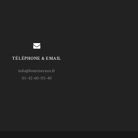
TÉLÉPHONE & EMAIL
info@lesmineraux.fr
01-42-60-05-40