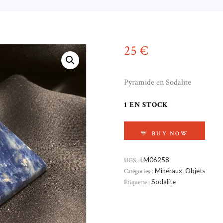
25
€
Pyramide en Sodalite
1 EN STOCK
QUANTITÉ DE PYRA
BUY NOW
UGS :
LM06258
Catégories :
Minéraux
,
Objets
Étiquette :
Sodalite