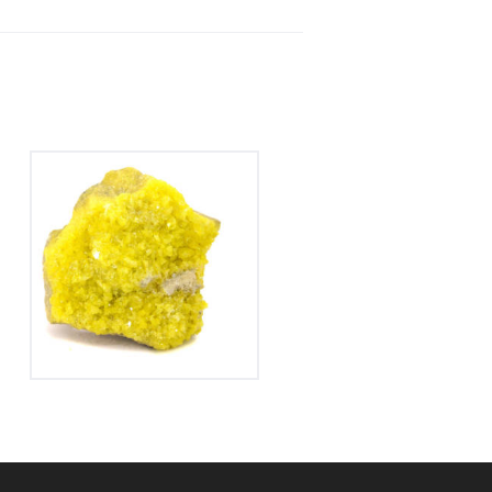
Soufre
160
€