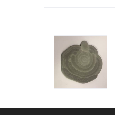
Pierre des fées
250
€