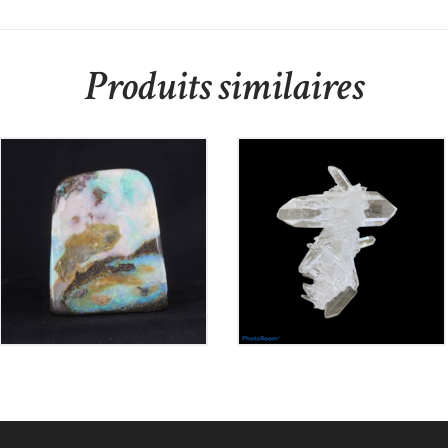
Produits similaires
Opale Boulder Polie
Cristal de Roche
480
€
240
€