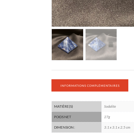
INFORMATIONS COMPLÉMENTAIRES
Sodalite
MATIÈRE(S)
27g
POIDS NET
3.1 x 3.1 x 2.5 cm
DIMENSION :