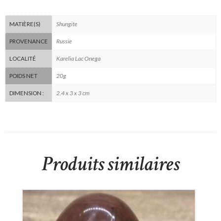
Shungite
MATIÈRE(S)
Russie
PROVENANCE
Karelia Lac Onega
LOCALITÉ
20g
POIDS NET
2.4 x 3 x 3 cm
DIMENSION :
Produits similaires