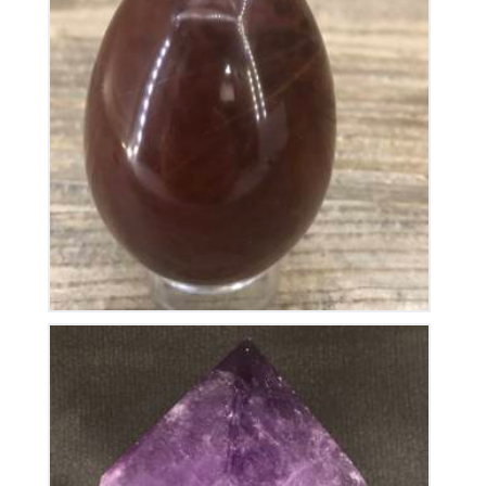
Œuf en Jaspe
35
€