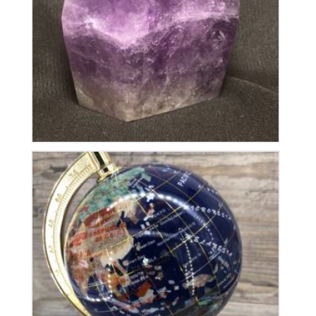
Améthyste Bolivie Polie
110
€
Globe Terrestre
325
€