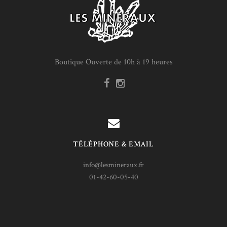
Boutique Ouverte de 10h à 19 heures
TÉLÉPHONE & EMAIL
info@lesmineraux.fr
01-42-60-05-40