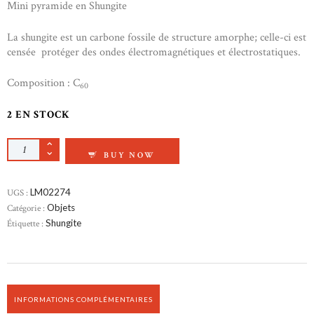
Mini pyramide en Shungite
La shungite est un carbone fossile de structure amorphe; celle-ci est
censée protéger des ondes électromagnétiques et électrostatiques.
Composition : C
60
2 EN STOCK
QUANTITÉ DE PYRAMIDE EN SHUNGITE
BUY NOW
UGS :
LM02274
Catégorie :
Objets
Étiquette :
Shungite
INFORMATIONS COMPLÉMENTAIRES