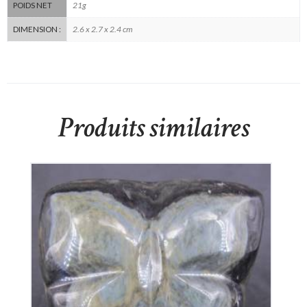
21g
POIDS NET
2.6 x 2.7 x 2.4 cm
DIMENSION :
Produits similaires
Papillon en Obsidienne Oeil Céleste
260
€