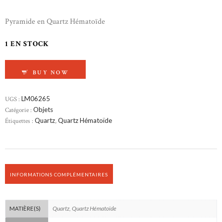
Pyramide en Quartz Hématoïde
1 EN STOCK
QUANTITÉ DE PYRAMIDE EN QUARTZ HÉMAT
BUY NOW
UGS :
LM06265
Catégorie :
Objets
Étiquettes :
Quartz
,
Quartz Hématoïde
INFORMATIONS COMPLÉMENTAIRES
Quartz, Quartz Hématoïde
MATIÈRE(S)