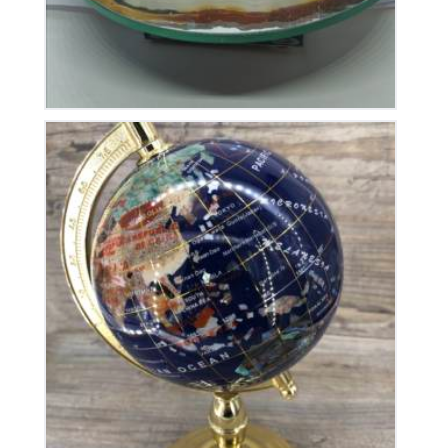
Globe Terrestre
325
€