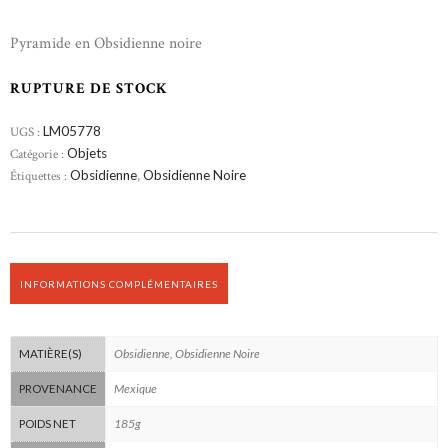
Pyramide en Obsidienne noire
RUPTURE DE STOCK
UGS :
LM05778
Catégorie :
Objets
Étiquettes :
Obsidienne
,
Obsidienne Noire
INFORMATIONS COMPLÉMENTAIRES
Obsidienne, Obsidienne Noire
MATIÈRE(S)
Mexique
PROVENANCE
185g
POIDS NET