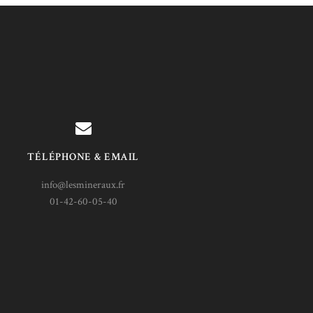
TÉLÉPHONE & EMAIL
info@lesmineraux.fr
01-42-60-05-40