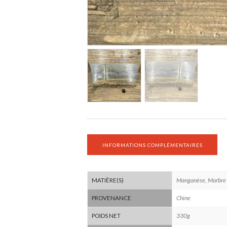
INFORMATIONS COMPLÉMENTAIRES
Manganèse, Marbre
MATIÈRE(S)
Chine
PROVENANCE
330g
POIDS NET