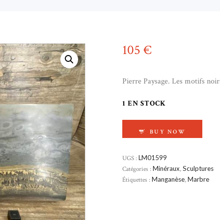
105
€
Pierre Paysage. Les motifs noi
1 EN STOCK
QUANTITÉ DE PIERR
BUY NOW
UGS :
LM01599
Catégories :
Minéraux
,
Sculptures
Étiquettes :
Manganèse
,
Marbre