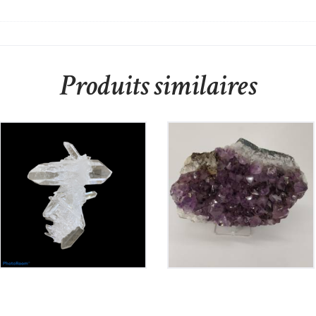
Produits similaires
Cristal de Roche
Améthyste du Brésil
240
€
115
€