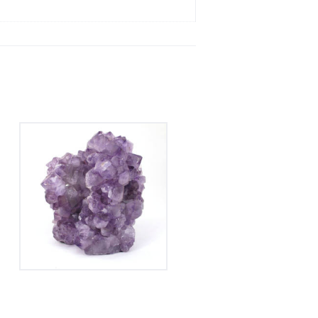
Améthyste du Brésil
135
€