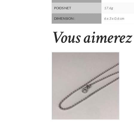
17.6g
POIDS NET
6 x 3 x 0.6 cm
DIMENSION :
Vous aimerez 
Chaine en Argent
60
€