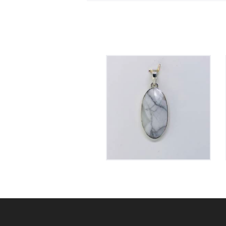
Pendentif Howlite
50
€