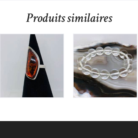
Produits similaires
Bague Ambre sur
Bracelet Cristal de
Argent
Roche
165
€
30
€