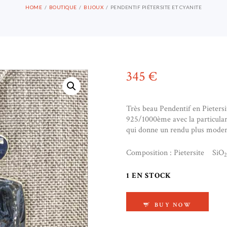
HOME
BOUTIQUE
BIJOUX
PENDENTIF PIÉTERSITE ET CYANITE
345
€
Très beau Pendentif en Pieters
925/1000ème avec la particulari
qui donne un rendu plus moder
Composition : Pietersite SiO
2
1 EN STOCK
QUANTITÉ DE PENDE
BUY NOW