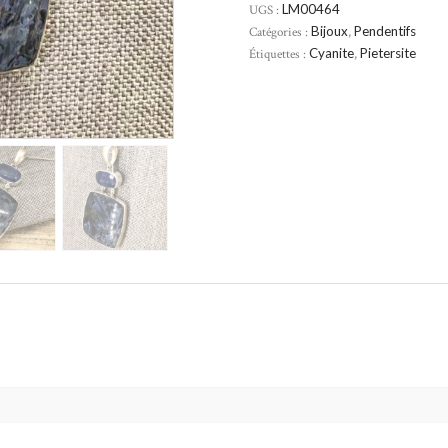
UGS :
LM00464
Catégories :
Bijoux
,
Pendentifs
Étiquettes :
Cyanite
,
Pietersite