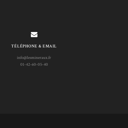
TÉLÉPHONE & EMAIL
info@lesmineraux.fr
01-42-60-05-40