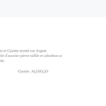
ite et Cyanite monté sur Argent
té d’associer pierre taillée et cabochon ce
ne.
Cyanite Al
(SiO
)O
2
4
NTIF PIÉTERSITE ET CYANITE