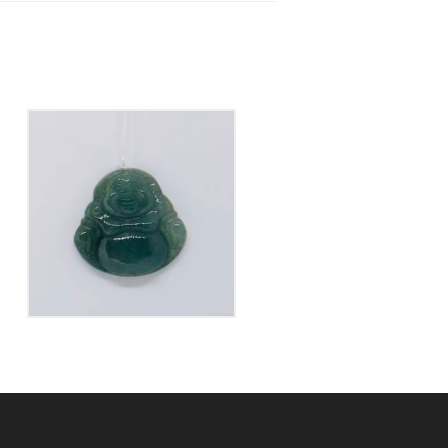
Pendentif Bouddha
Jade
40
€