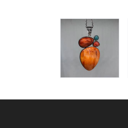
Pendentif Coquillage
et Amazonite
210
€