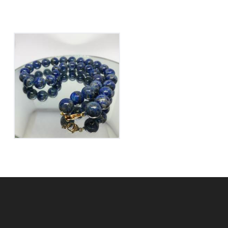
Collier Lapis Lazuli
175
€