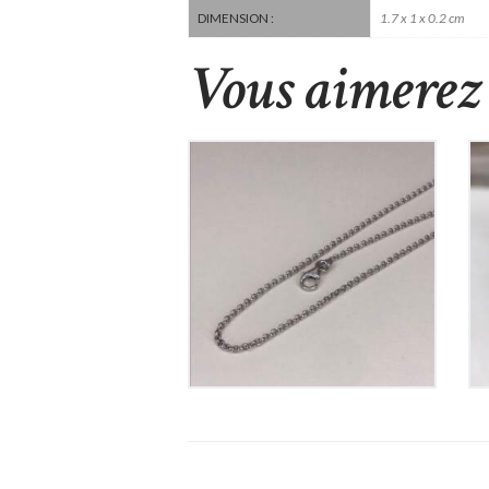
1.7 x 1 x 0.2 cm
DIMENSION :
Vous aimerez 
Chaine en Argent
60
€