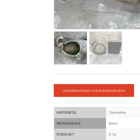
INFORMATIONS COMPLÉMENTAIRES
Tourmaline
MATIÈRE(S)
Brésil
PROVENANCE
0.7g
POIDS NET