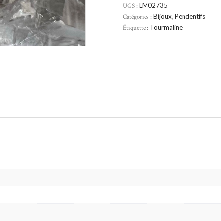
UGS :
LM02735
Catégories :
Bijoux
,
Pendentifs
Étiquette :
Tourmaline