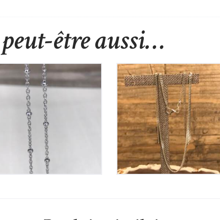
peut-être aussi…
Chaine en Argent
Chaine en Argent
60
€
70
€