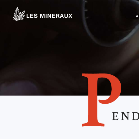
A
P
EN