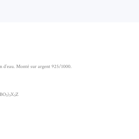
 d’eau. Monté sur argent 925/1000.
(BO
)
X
Z
3
3
3
ENTIF EN TOURMALINE MELON D'EAU