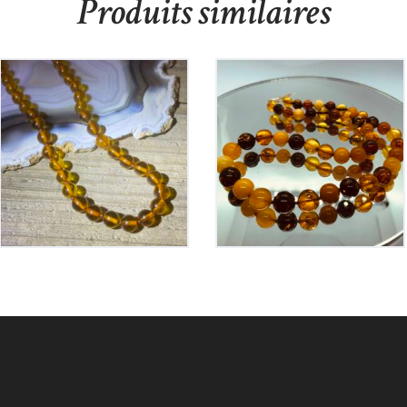
Produits similaires
Collier en Ambre
Collier en Ambre
215
€
310
€