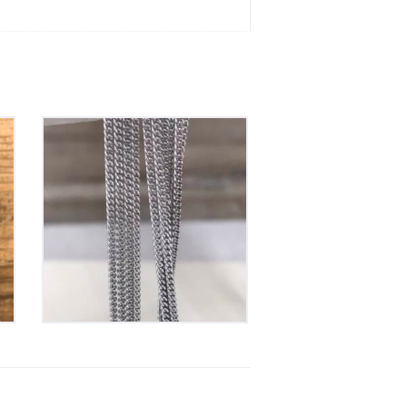
Chaine en Argent
35
€