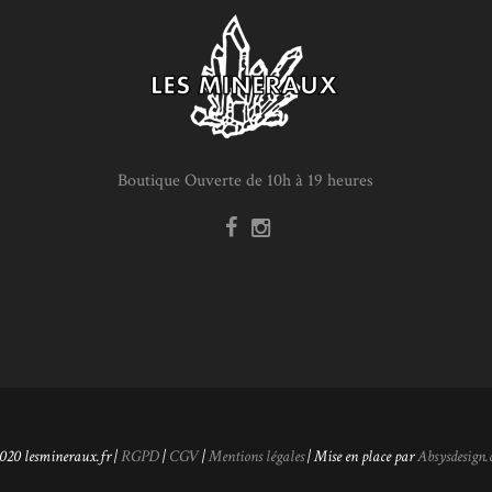
Boutique Ouverte de 10h à 19 heures
020 lesmineraux.fr |
RGPD
|
CGV
|
Mentions légales
| Mise en place par
Absysdesign