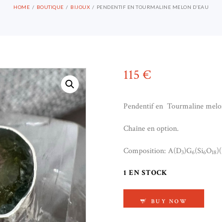
HOME
BOUTIQUE
BIJOUX
PENDENTIF EN TOURMALINE MELON D’EAU
115
€
Pendentif en Tourmaline melon
Chaîne en option.
Composition: A(D
)G
(Si
O
)
3
6
6
18
1 EN STOCK
QUANTITÉ DE PEND
BUY NOW