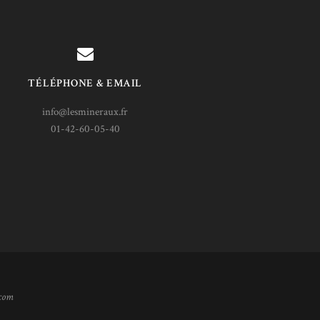
TÉLÉPHONE & EMAIL
info@lesmineraux.fr
01-42-60-05-40
.com