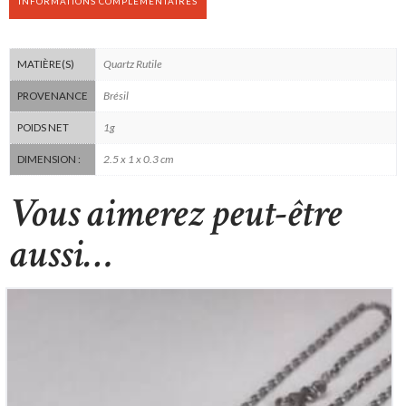
INFORMATIONS COMPLÉMENTAIRES
Quartz Rutile
MATIÈRE(S)
Brésil
PROVENANCE
1g
POIDS NET
2.5 x 1 x 0.3 cm
DIMENSION :
Vous aimerez peut-être
aussi…