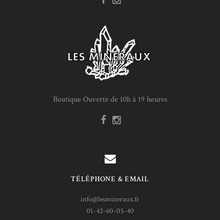
Boutique Ouverte de 10h à 19 heures
TÉLÉPHONE & EMAIL
info@lesmineraux.fr
01-42-60-05-40