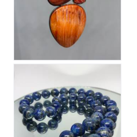
Pendentif Coquillage et Amazonite
210
€
Collier Lapis Lazuli
175
€