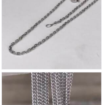
Chaine en Argent
55
€