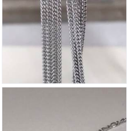
Chaine en Argent
35
€