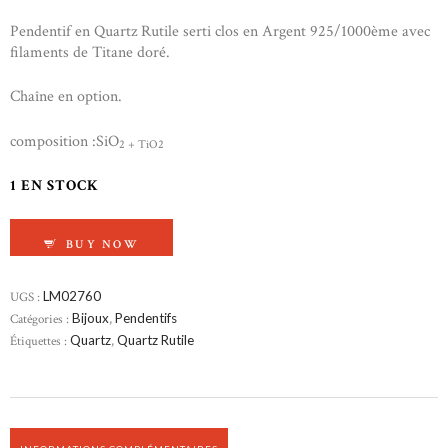
Pendentif en Quartz Rutile serti clos en Argent 925/1000ème avec
filaments de Titane doré.
Chaîne en option.
composition :SiO
2 + TiO2
1 EN STOCK
QUANTITÉ DE PENDENTIF EN QUARTZ RUTIL
BUY NOW
UGS :
LM02760
Catégories :
Bijoux
,
Pendentifs
Étiquettes :
Quartz
,
Quartz Rutile