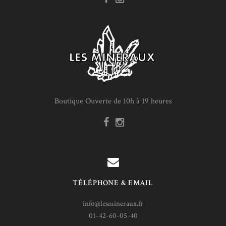
Boutique Ouverte de 10h à 19 heures
TÉLÉPHONE & EMAIL
info@lesmineraux.fr
01-42-60-05-40