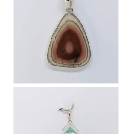
Pendentif Jaspe Impérial
110
€