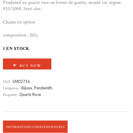
Pendentif en quartz rose en forme de goutte, monté sur argent
925/1000. Serti clos.
Chaîne en option
composition : SiO
2
1 EN STOCK
QUANTITÉ DE PENDENTIF EN QUARTZ ROSE
BUY NOW
UGS :
LM02716
Catégories :
Bijoux
,
Pendentifs
Étiquette :
Quartz Rose
INFORMATIONS COMPLÉMENTAIRES