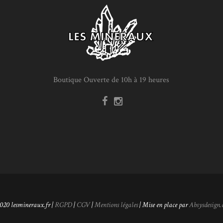
Boutique Ouverte de 10h à 19 heures
020 lesmineraux.fr |
RGPD
|
CGV
|
Mentions légales
| Mise en place par
Absysdesign