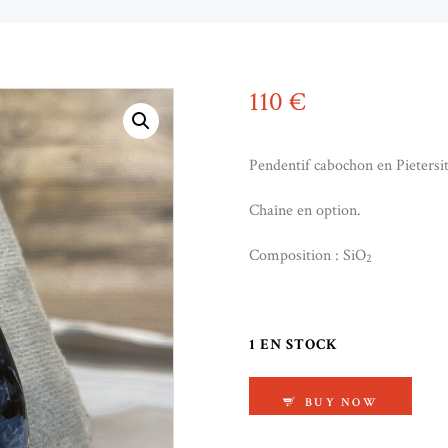
110
€
Pendentif cabochon en Pietersit
Chaîne en option.
Composition : SiO
2
1 EN STOCK
QUANTITÉ DE PENDE
BUY NOW