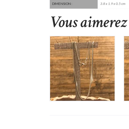
3.8 x 1.9 x 0.5 cm
DIMENSION :
Vous aimerez 
Chaine en Argent
70
€