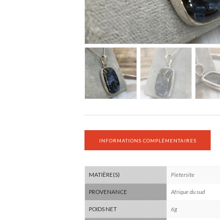
INFORMATIONS COMPLÉMENTAIRES
Pietersite
MATIÈRE(S)
Afrique du sud
PROVENANCE
6g
POIDS NET