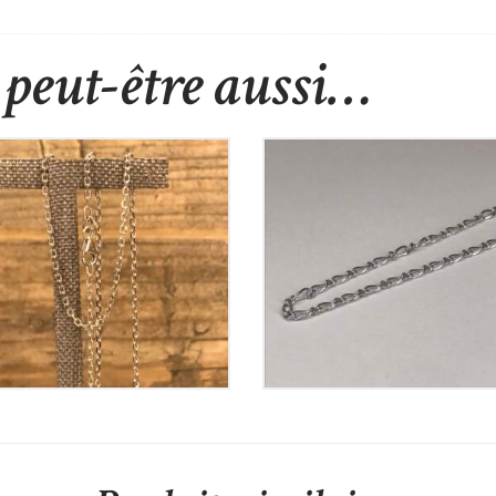
peut-être aussi…
Chaine en Argent
Chaine en Argent
65
€
55
€