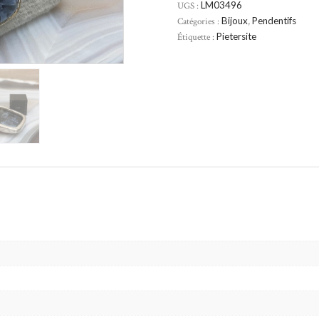
UGS :
LM03496
Catégories :
Bijoux
,
Pendentifs
Étiquette :
Pietersite