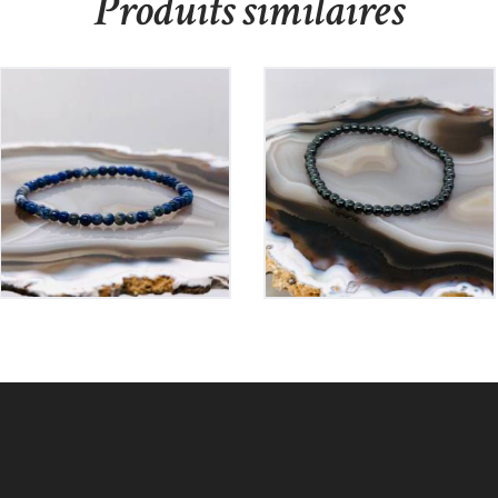
Produits similaires
Bracelet Lapis Lazuli
Bracelet Hématite
sur Elastique
sur Elastique
20
€
15
€