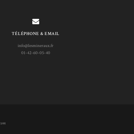
TÉLÉPHONE & EMAIL
info@lesmineraux.fr
01-42-60-05-40
.com