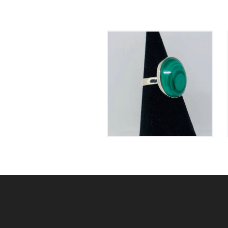
Bague Malachite sur
Argent
105
€