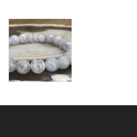
Bracelet Calcédoine
Bleue
40
€