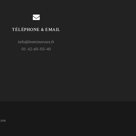
TÉLÉPHONE & EMAIL
info@lesmineraux.fr
01-42-60-05-40
.com