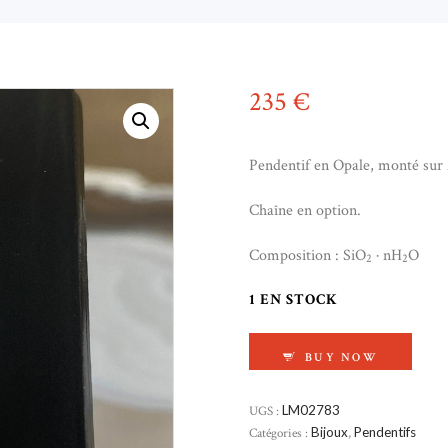
235
€
Pendentif en Opale, monté sur
Chaîne en option.
Composition : SiO
· nH
O
2
2
1 EN STOCK
QUANTITÉ DE PEND
BUY NOW
UGS :
LM02783
Catégories :
Bijoux
,
Pendentifs