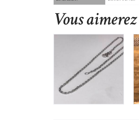
Vous aimerez 
Chaine en Argent
55
€