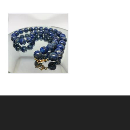
Collier Lapis Lazuli
175
€