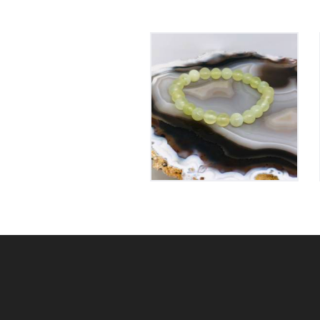
Bracelet Jade
Elastique
15
€