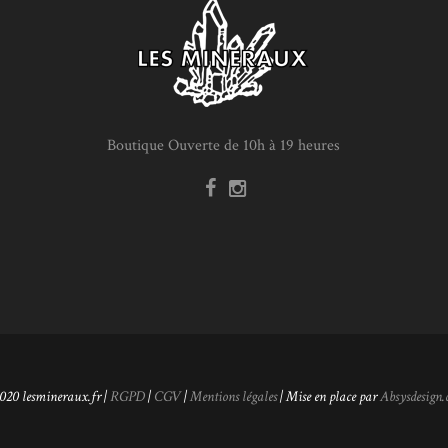
Boutique Ouverte de 10h à 19 heures
020 lesmineraux.fr |
RGPD
|
CGV
|
Mentions légales
| Mise en place par
Absysdesign