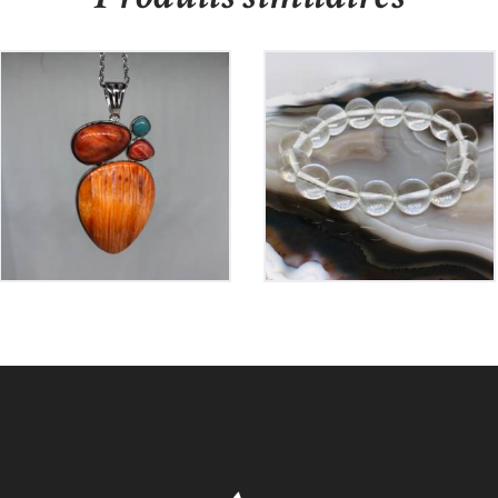
Pendentif Coquillage
Bracelet Cristal de
et Amazonite
Roche
210
€
30
€