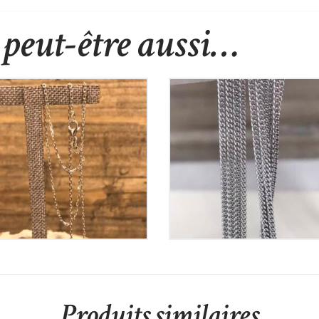
peut-être aussi…
Chaine en Argent
Chaine en Argent
40
€
35
€
Produits similaires