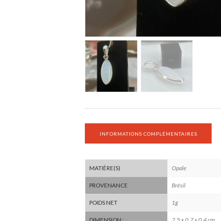
INFORMATIONS COMPLÉMENTAIRES
Opale
MATIÈRE(S)
Brésil
PROVENANCE
1g
POIDS NET
2.5 x 0.7 x 0.4 cm
DIMENSION :