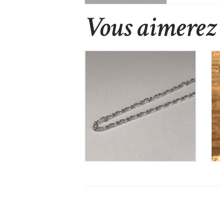
Vous aimerez 
Chaine en Argent
55
€