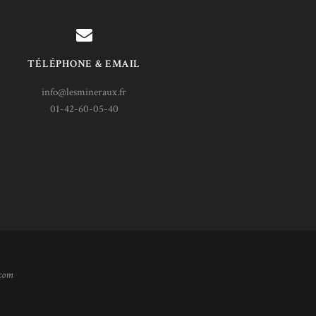
TÉLÉPHONE & EMAIL
info@lesmineraux.fr
01-42-60-05-40
.com