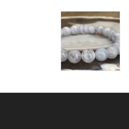
Bracelet Calcédoine
Bleue
40
€