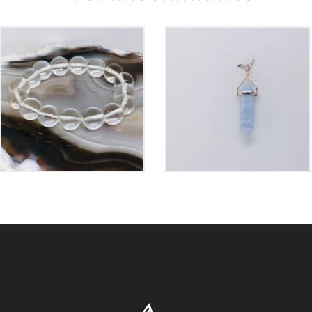
Bracelet Cristal de
Pendentif Pointe
Roche
Calcedoine Bleue
30
€
35
€