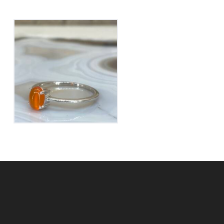
Bague Cornaline sur
Argent
70
€