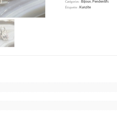
Catégories :
Bijoux
,
Pendentifs
Étiquette :
Kunzite