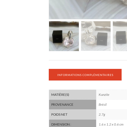
INFORMATIONS COMPLÉMENTAIRES
Kunzite
MATIÈRE(S)
Brésil
PROVENANCE
2.7g
POIDS NET
1.6 x 1.2 x 0.6 cm
DIMENSION :