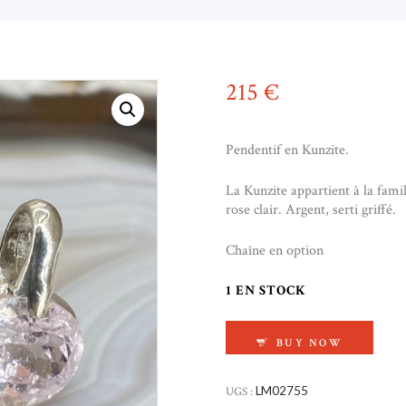
215
€
Pendentif en Kunzite.
La Kunzite appartient à la fa
rose clair. Argent, serti griffé.
Chaîne en option
1 EN STOCK
QUANTITÉ DE PEND
BUY NOW
UGS :
LM02755