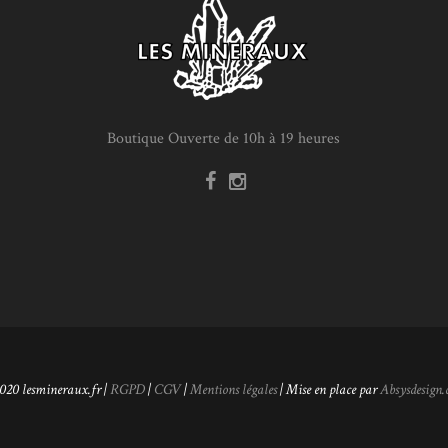
Boutique Ouverte de 10h à 19 heures
020 lesmineraux.fr |
RGPD
|
CGV
|
Mentions légales
| Mise en place par
Absysdesign