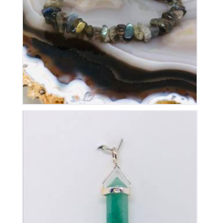
Bracelet Labradorite Elastique
30
€
Pendentif Pointe Aventurine
35
€