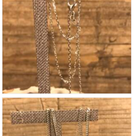
Chaine en Argent
40
€