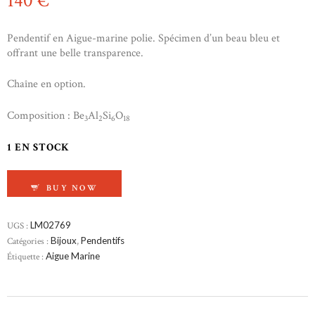
140
€
Pendentif en Aigue-marine polie. Spécimen d’un beau bleu et
offrant une belle transparence.
Chaîne en option.
Composition : Be
Al
Si
O
3
2
6
18
1 EN STOCK
QUANTITÉ DE PENDENTIF EN AIGUE-MARINE
BUY NOW
UGS :
LM02769
Catégories :
Bijoux
,
Pendentifs
Étiquette :
Aigue Marine