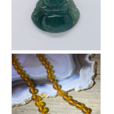
Pendentif Bouddha Jade
40
€
Collier en Ambre
215
€