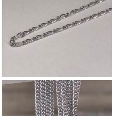
Chaine en Argent
55
€