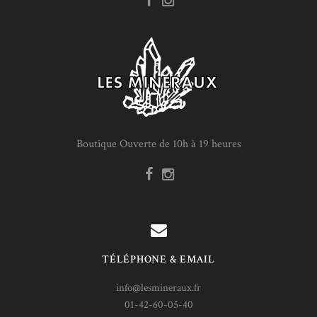
Boutique Ouverte de 10h à 19 heures
TÉLÉPHONE & EMAIL
info@lesmineraux.fr
01-42-60-05-40