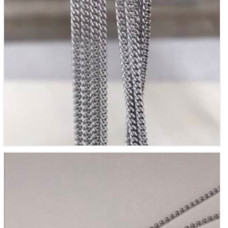
Chaine en Argent
35
€