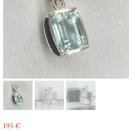
195
€