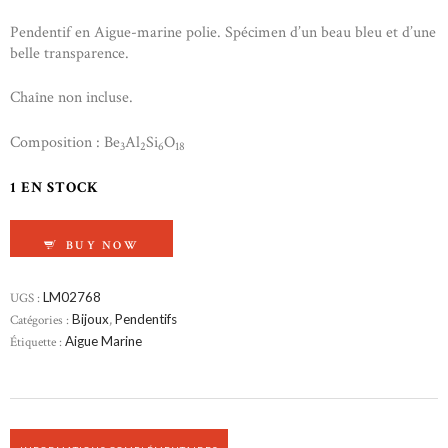
Pendentif en Aigue-marine polie. Spécimen d’un beau bleu et d’une
belle transparence.
Chaîne non incluse.
Composition : Be
Al
Si
O
3
2
6
18
1 EN STOCK
QUANTITÉ DE PENDENTIF EN AIGUE-MARINE
BUY NOW
UGS :
LM02768
Catégories :
Bijoux
,
Pendentifs
Étiquette :
Aigue Marine