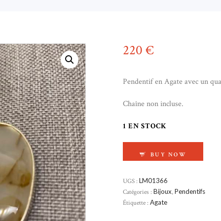
220
€
Pendentif en Agate avec un qua
Chaîne non incluse.
1 EN STOCK
QUANTITÉ DE PEND
BUY NOW
UGS :
LM01366
Catégories :
Bijoux
,
Pendentifs
Étiquette :
Agate