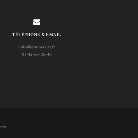
TÉLÉPHONE & EMAIL
info@lesmineraux.fr
01-42-60-05-40
.com