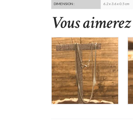
6.2 x 3.6 x 0.5 cm
DIMENSION :
Vous aimerez 
Chaine en Argent
70
€