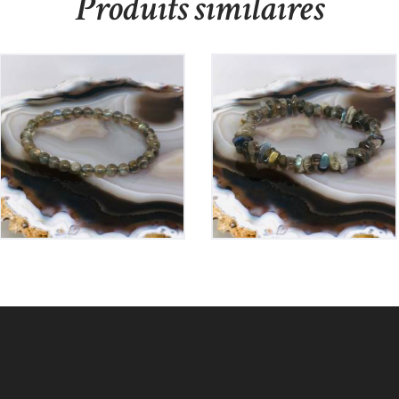
Produits similaires
Bracelet Labradorite
Bracelet Labradorite
Elastique
Elastique
30
€
30
€