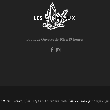
Boutique Ouverte de 10h à 19 heures
020 lesmineraux.fr |
RGPD
|
CGV
|
Mentions légales
| Mise en place par
Absysdesign