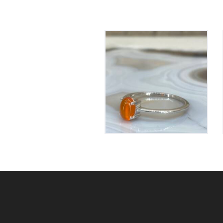
Bague Cornaline sur
Argent
70
€