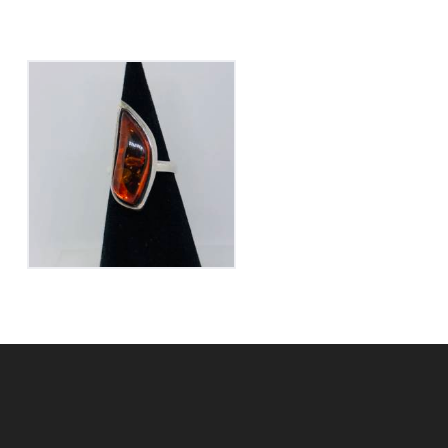
Bague Ambre sur
Argent
165
€