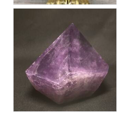
Améthyste Bolivie Polie
180
€