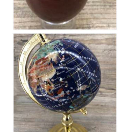
Globe Terrestre
325
€