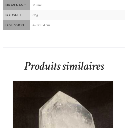
Russie
PROVENANCE
86g
POIDS NET
4.8 x 3.4 cm
DIMENSION :
Produits similaires
Pointe retaillée en Cristal de Roche