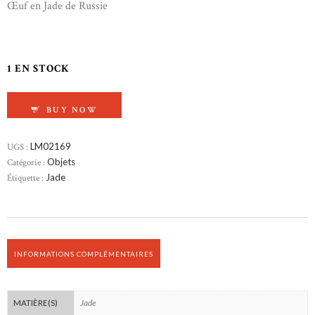
Œuf en Jade de Russie
1 EN STOCK
QUANTITÉ DE ŒUF JADE RUSSIE
BUY NOW
UGS :
LM02169
Catégorie :
Objets
Étiquette :
Jade
INFORMATIONS COMPLÉMENTAIRES
Jade
MATIÈRE(S)