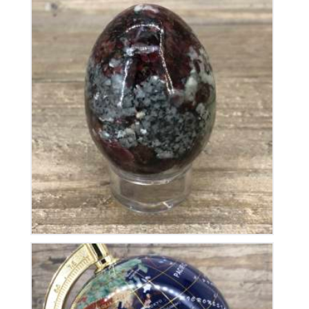
Oeuf en Eudialyte
220
€