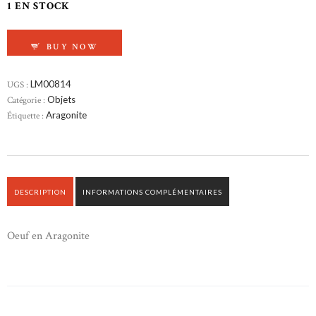
1 EN STOCK
QUANTITÉ DE OEUF EN ARAGONITE
BUY NOW
UGS :
LM00814
Catégorie :
Objets
Étiquette :
Aragonite
DESCRIPTION
INFORMATIONS COMPLÉMENTAIRES
Oeuf en Aragonite