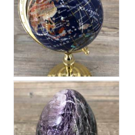
Globe Terrestre
325
€
Œuf en Charoïte