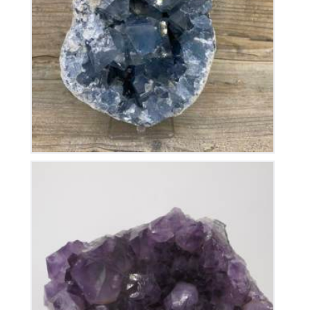
Géode de Célestine
200
€
Améthyste du Brésil
110
€