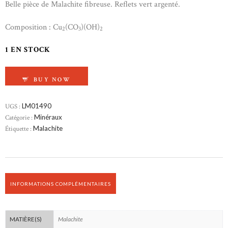
Belle pièce de Malachite fibreuse. Reflets vert argenté.
Composition : Cu
(CO
)(OH)
2
3
2
1 EN STOCK
QUANTITÉ DE MALACHITE BRUTE
BUY NOW
UGS :
LM01490
Catégorie :
Minéraux
Étiquette :
Malachite
INFORMATIONS COMPLÉMENTAIRES
Malachite
MATIÈRE(S)