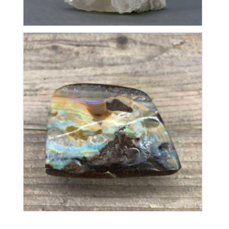
Opale Boulder
350
€