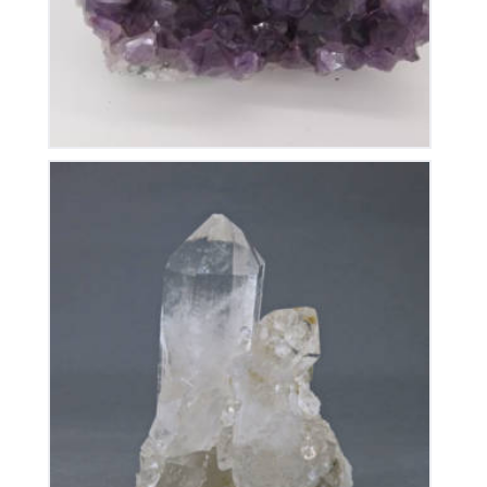
Cristal de Roche
70
€