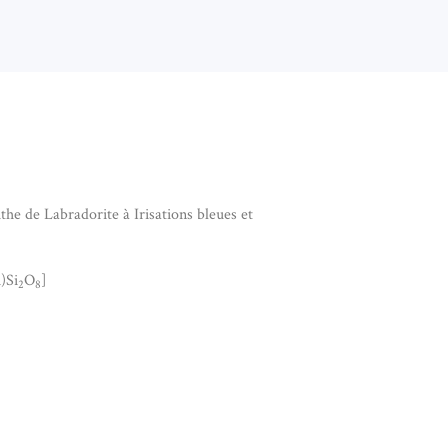
the de Labradorite à Irisations bleues et
)Si
O
]
2
8
ADORITE DE MADAGASCAR