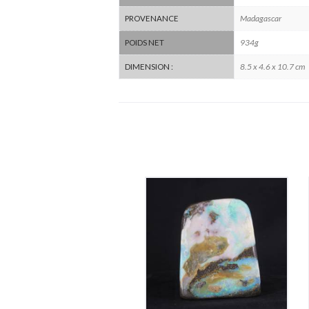
Madagascar
PROVENANCE
934g
POIDS NET
8.5 x 4.6 x 10.7 cm
DIMENSION :
Opale Boulder Polie
480
€