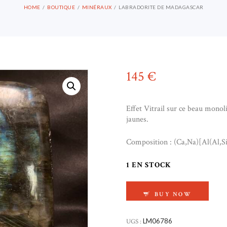
HOME
BOUTIQUE
MINÉRAUX
LABRADORITE DE MADAGASCAR
145
€
Effet Vitrail sur ce beau monoli
jaunes.
Composition : (Ca,Na)[Al(Al,Si
1 EN STOCK
QUANTITÉ DE LABR
BUY NOW
UGS :
LM06786