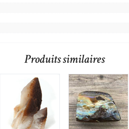
Produits similaires
Calcite de Chine
Opale Boulder
100
€
350
€