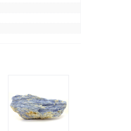
Cyanite
120
€