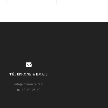
TÉLÉPHONE & EMAIL
info@lesmineraux.fr
01-42-60-05-40