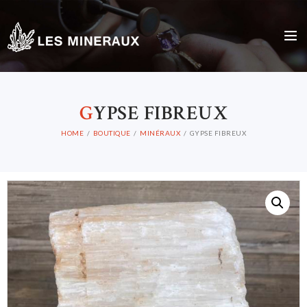
G
YPSE FIBREUX
HOME
BOUTIQUE
MINÉRAUX
GYPSE FIBREUX