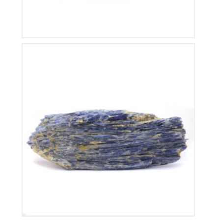
Cyanite
195
€