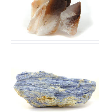
100
€
Cyanite
120
€