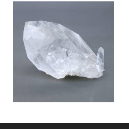
Cristal de Roche
90
€