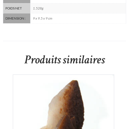
1.528g
POIDS NET
9 x 9.5 x 9 cm
DIMENSION :
Produits similaires
Calcite de Chine