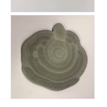
Pierre des fées
250
€