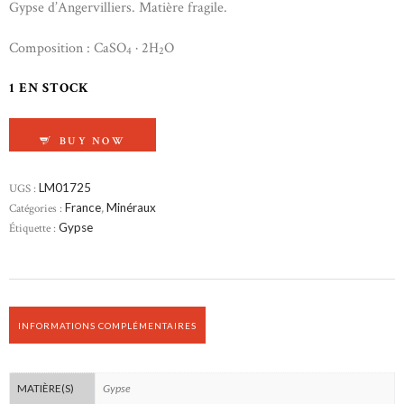
Gypse d’Angervilliers. Matière fragile.
Composition : CaSO
· 2H
O
4
2
1 EN STOCK
QUANTITÉ DE GYPSE ANGERVILLIERS
BUY NOW
UGS :
LM01725
Catégories :
France
,
Minéraux
Étiquette :
Gypse
INFORMATIONS COMPLÉMENTAIRES
Gypse
MATIÈRE(S)