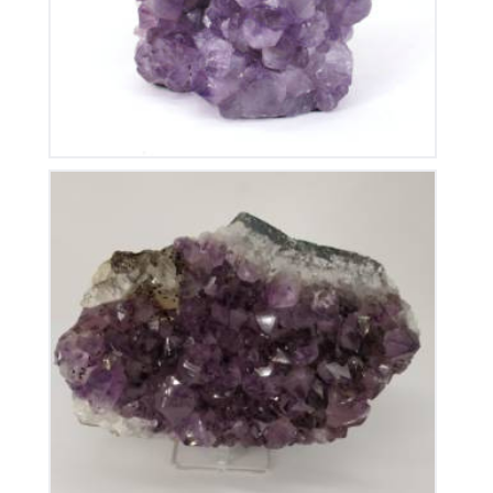
Améthyste du Brésil
115
€