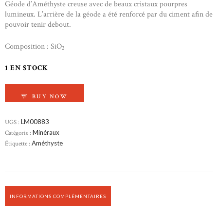
Géode d’Améthyste creuse avec de beaux cristaux pourpres
lumineux. L’arrière de la géode a été renforcé par du ciment afin de
pouvoir tenir debout.
Composition : SiO
2
1 EN STOCK
QUANTITÉ DE GÉODE D'AMÉTHYSTE
BUY NOW
UGS :
LM00883
Catégorie :
Minéraux
Étiquette :
Améthyste
INFORMATIONS COMPLÉMENTAIRES