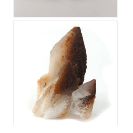
Calcite de Chine
100
€