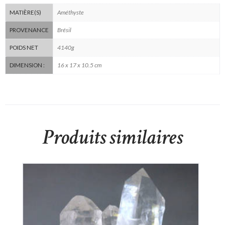
Améthyste
MATIÈRE(S)
Brésil
PROVENANCE
4140g
POIDS NET
16 x 17 x 10.5 cm
DIMENSION :
Produits similaires