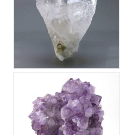
Cristal De Roche
145
€
Améthyste du Brésil
135
€