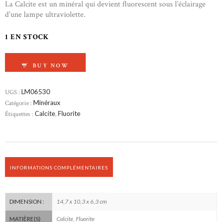
La Calcite est un minéral qui devient fluorescent sous l’éclairage
d’une lampe ultraviolette.
1 EN STOCK
QUANTITÉ DE FLUORITE ET CALCITE
BUY NOW
UGS :
LM06530
Catégorie :
Minéraux
Étiquettes :
Calcite
,
Fluorite
INFORMATIONS COMPLÉMENTAIRES
14,7 x 10,3 x 6,3 cm
DIMENSION :
Calcite, Fluorite
MATIÈRE(S)