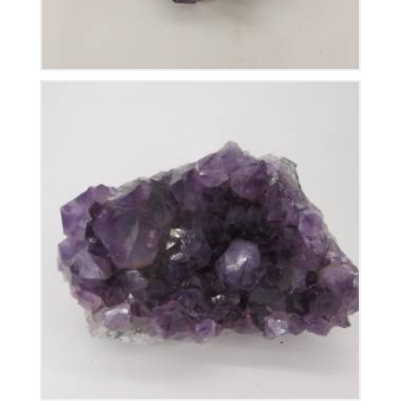
Améthyste du Brésil
110
€