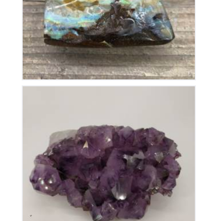
350
€
Améthyste du Brésil
115
€