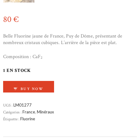
80
€
Belle Fluorine jaune de France, Puy de Dôme, présentant de
nombreux cristaux cubiques. L’arrière de la pièce est plat.
Composition : CaF
2
1 EN STOCK
QUANTITÉ DE FLUORINE JAUNE
BUY NOW
UGS :
LM01277
Catégories :
France
,
Minéraux
Étiquette :
Fluorine