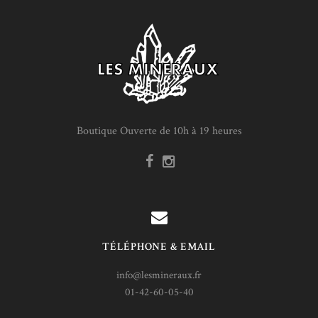
Boutique Ouverte de 10h à 19 heures
TÉLÉPHONE & EMAIL
info@lesmineraux.fr
01-42-60-05-40