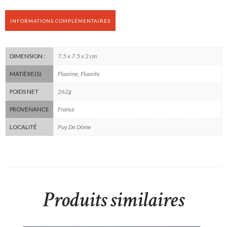
INFORMATIONS COMPLÉMENTAIRES
7.5 x 7.5 x 2 cm
DIMENSION :
Fluorine, Fluorite
MATIÈRE(S)
262g
POIDS NET
France
PROVENANCE
Puy De Dôme
LOCALITÉ
Produits similaires