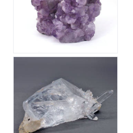
135
€
Cristal De Roche
50
€