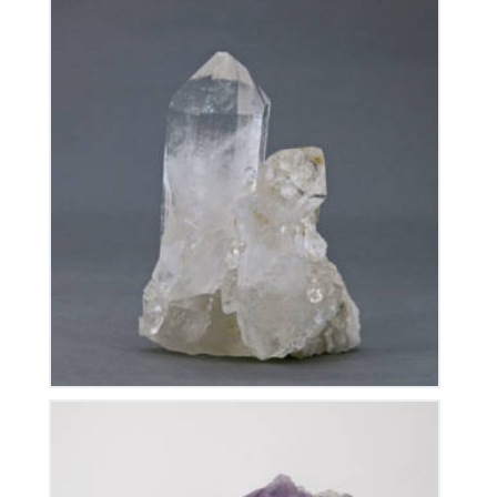
Cristal de Roche
70
€