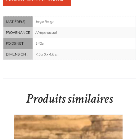
Jaspe Rouge
MATIÈRE(S)
Afrique du sud
PROVENANCE
142g
POIDS NET
7.5 x 3 x 4.8 cm
DIMENSION :
Produits similaires