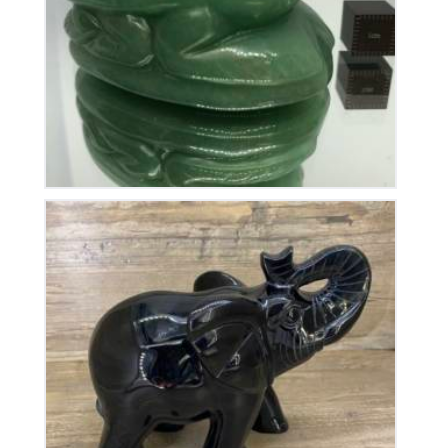
65
€
Éléphant en Obsidienne
650
€