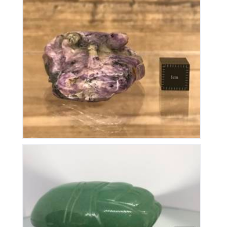
Lézard en Charoïte
185
€
Scarabée Aventurine