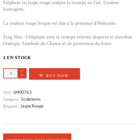
Eléphant en Jaspe rouge sculpté la trompe en l’air. Couleur
homogène.
La couleur rouge brique est dûe à la présence d’Hématite.
Feng Shui : l’éléphant avec la trompe relevée disperse et distribue
l’énergie. Symbole de Chance et de protection du foyer.
2 EN STOCK
QUANTITÉ DE ELÉPHANT EN JASPE ROUGE
BUY NOW
UGS :
LM00763
Catégorie :
Sculptures
Étiquette :
Jaspe Rouge
INFORMATIONS COMPLÉMENTAIRES