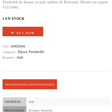
Pendentif de disque en jade-jadéite de Birmanie. Monté sur argent
925/1000.
1 EN STOCK
QUANTITÉ DE DISQUE BI (DONUT) JADE
BUY NOW
UGS :
LM02046
Catégories :
Bijoux
,
Pendentifs
Étiquette :
Jade
INFORMATIONS COMPLÉMENTAIRES
Jade
MATIÈRE(S)
Birmanie, Myanmar
PROVENANCE