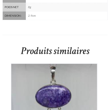
8g
POIDS NET
2.9cm
DIMENSION :
Produits similaires
Pendentif Charoïte et Pierre de Lune