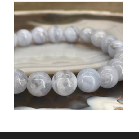
Bracelet Calcédoine Bleue
40
€