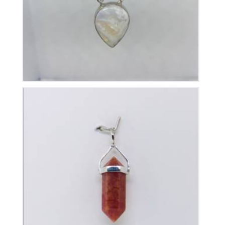
390
€
Pendentif Pointe Cornaline
35
€