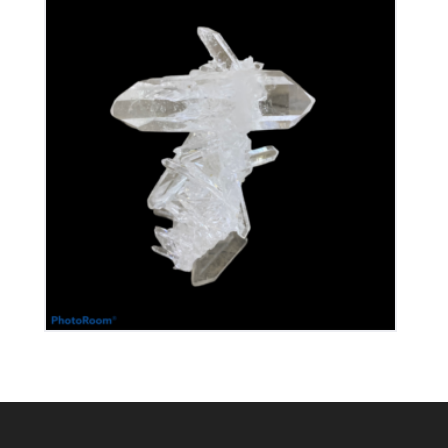
Cristal de Roche
240
€