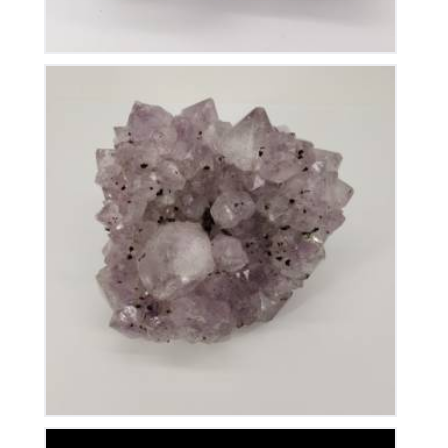
Améthyste du Brésil
80
€