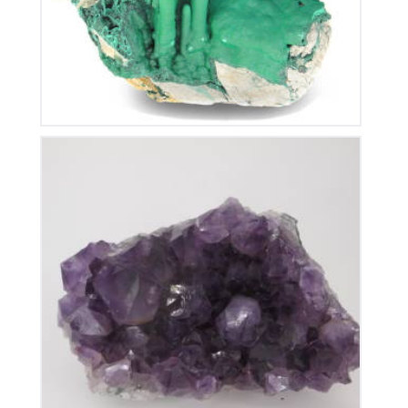
Améthyste du Brésil
110
€