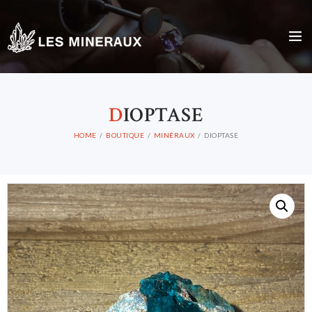
D
IOPTASE
HOME
BOUTIQUE
MINÉRAUX
DIOPTASE