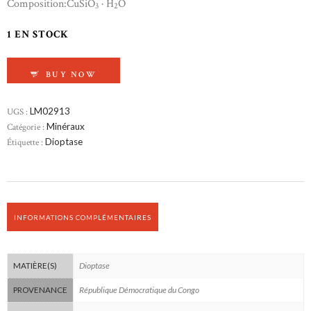
Composition:CuSiO
· H
O
3
2
1 EN STOCK
QUANTITÉ DE DIOPTASE
BUY NOW
UGS :
LM02913
Catégorie :
Minéraux
Étiquette :
Dioptase
INFORMATIONS COMPLÉMENTAIRES
Dioptase
MATIÈRE(S)
République Démocratique du Congo
PROVENANCE