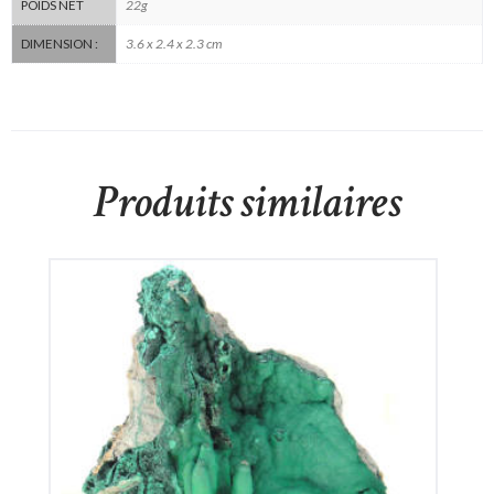
22g
POIDS NET
3.6 x 2.4 x 2.3 cm
DIMENSION :
Produits similaires
Stalactite de Malachite
380
€