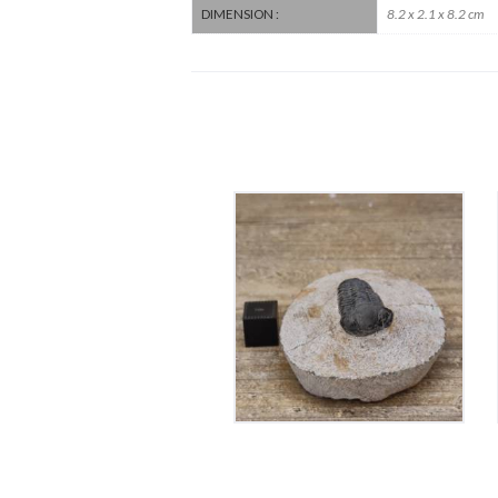
8.2 x 2.1 x 8.2 cm
DIMENSION :
Trilobite Gerastos
Proetus
50
€