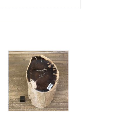
Tronc Bois Fossile
Orégon
75
€