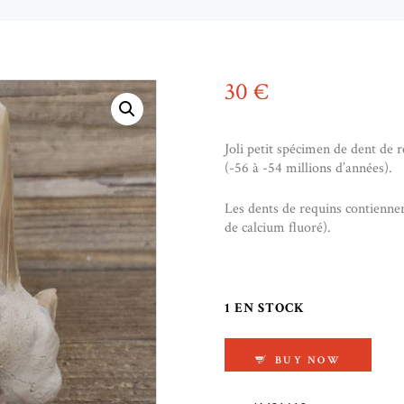
30
€
Joli petit spécimen de dent de r
(-56 à -54 millions d’années).
Les dents de requins contienne
de calcium fluoré).
1 EN STOCK
QUANTITÉ DE DENT
BUY NOW