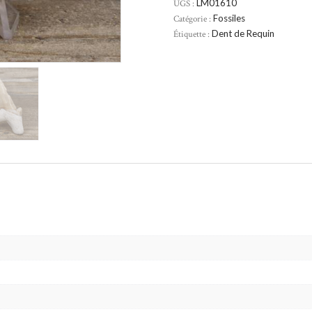
UGS :
LM01610
Catégorie :
Fossiles
Étiquette :
Dent de Requin