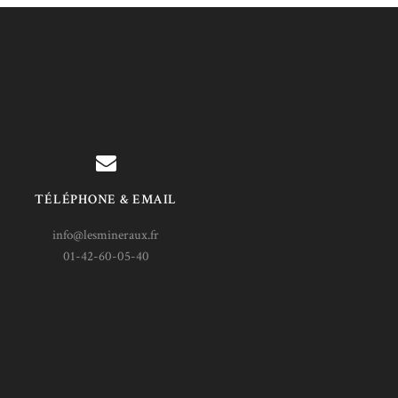
TÉLÉPHONE & EMAIL
info@lesmineraux.fr
01-42-60-05-40