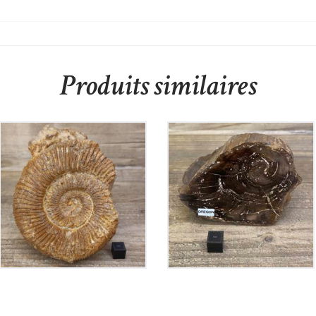
Produits similaires
Ammonite
Tronc Bois Fossile
Perisphinctes
Orégon
50
€
50
€