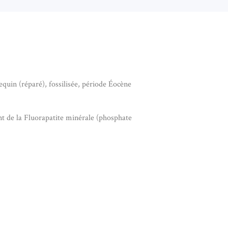
equin (réparé), fossilisée, période Éocène
nt de la Fluorapatite minérale (phosphate
 DE REQUIN