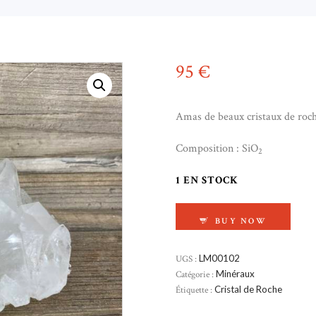
95
€
Amas de beaux cristaux de roch
Composition : SiO
2
1 EN STOCK
QUANTITÉ DE CRIST
BUY NOW
UGS :
LM00102
Catégorie :
Minéraux
Étiquette :
Cristal de Roche