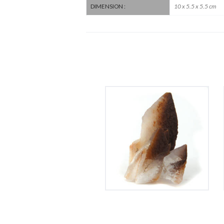
10 x 5.5 x 5.5 cm
DIMENSION :
Calcite de Chine
100
€