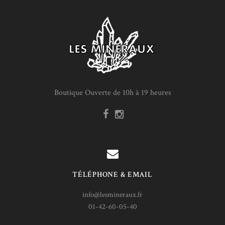
Boutique Ouverte de 10h à 19 heures
TÉLÉPHONE & EMAIL
info@lesmineraux.fr
01-42-60-05-40