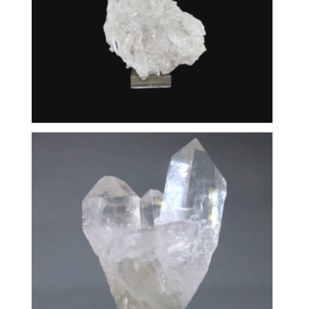
350
€
Cristal De Roche
145
€