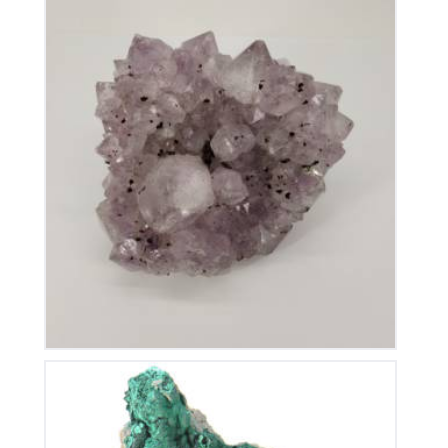
Améthyste du Brésil
80
€