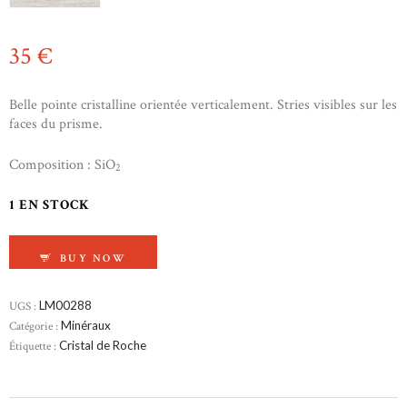
35
€
Belle pointe cristalline orientée verticalement. Stries visibles sur les
faces du prisme.
Composition : SiO
2
1 EN STOCK
QUANTITÉ DE CRISTAL DE ROCHE
BUY NOW
UGS :
LM00288
Catégorie :
Minéraux
Étiquette :
Cristal de Roche