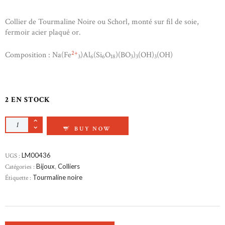
Collier de Tourmaline Noire ou Schorl, monté sur fil de soie,
fermoir acier plaqué or.
2+
Composition : Na(Fe
)Al
(Si
O
)(BO
)
(OH)
(OH)
3
6
6
18
3
3
3
2 EN STOCK
QUANTITÉ DE COLLIER TOURMALINE NOIRE
BUY NOW
UGS :
LM00436
Catégories :
Bijoux
,
Colliers
Étiquette :
Tourmaline noire