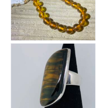
215
€
Bague Oeil de Tigre sur Argent
125
€