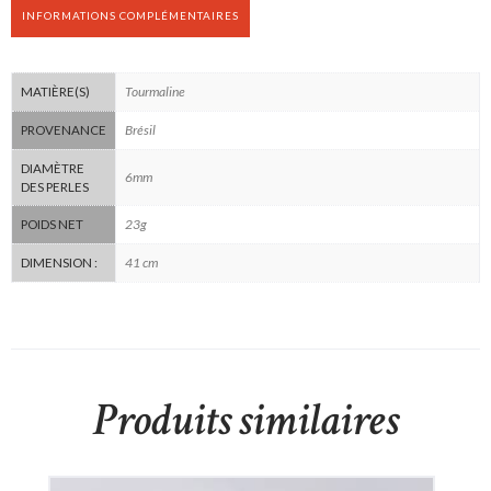
INFORMATIONS COMPLÉMENTAIRES
Tourmaline
MATIÈRE(S)
Brésil
PROVENANCE
DIAMÈTRE
6mm
DES PERLES
23g
POIDS NET
41 cm
DIMENSION :
Produits similaires