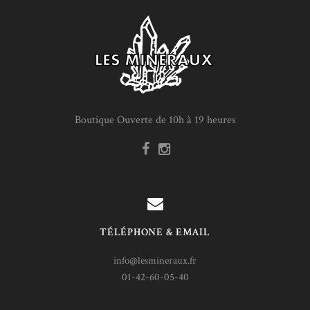
Boutique Ouverte de 10h à 19 heures
TÉLÉPHONE & EMAIL
info@lesmineraux.fr
01-42-60-05-40