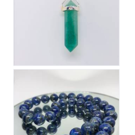
Pendentif Pointe Aventurine
35
€
Collier Lapis Lazuli
175
€