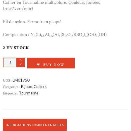
Collier en Tourmaline multicolore. Couleurs foncées
(rose/vert/noir)
Fil de nylon. Fermoir en plaqué.
Composition : Na(Li
Al
)Al
(Si
O
)(BO
)
(OH)
(OH)
1.5
1.5
6
6
18
3
3
3
2 EN STOCK
QUANTITÉ DE COLLIER TOURMALINE
BUY NOW
UGS :
LM01950
Catégories :
Bijoux
,
Colliers
Étiquette :
Tourmaline
INFORMATIONS COMPLÉMENTAIRES