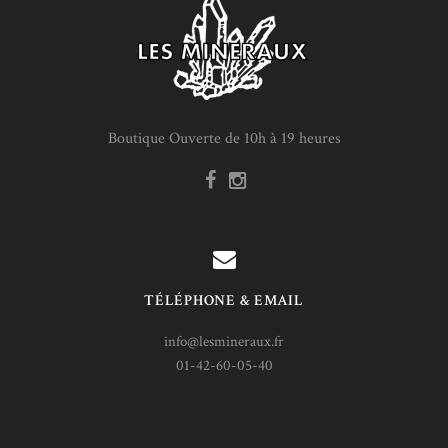
Boutique Ouverte de 10h à 19 heures
TÉLÉPHONE & EMAIL
info@lesmineraux.fr
01-42-60-05-40