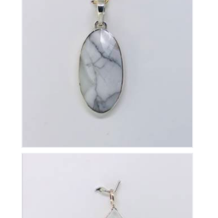
Pendentif Howlite
50
€