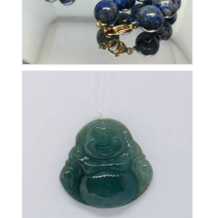
Pendentif Bouddha Jade
40
€