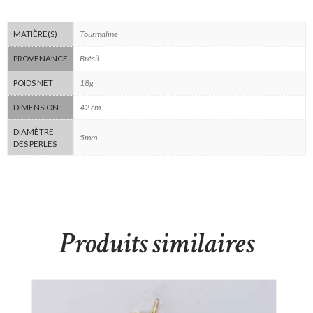
Tourmaline
MATIÈRE(S)
Brésil
PROVENANCE
18g
POIDS NET
42 cm
DIMENSION :
DIAMÈTRE
5mm
DES PERLES
Produits similaires