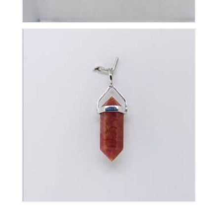
Pendentif Pointe Cornaline
35
€