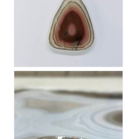
Pendentif Jaspe Impérial
110
€
Bague Cornaline sur Argent
70
€