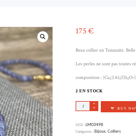
175
€
Beau collier en Tanzanite. Belle
Les perles ne sont pas toutes ré
composition : {Ca
}{Al
}(Si
O
2
3
2
7
2 EN STOCK
QUANTITÉ DE COLL
BUY N
UGS :
LM03498
Catégories :
Bijoux
,
Colliers