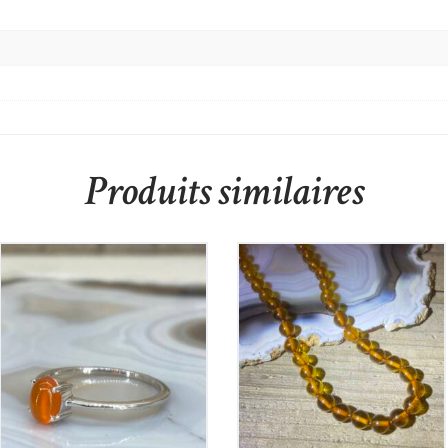
Produits similaires
Bague Cornaline sur
Argent
Collier en Ambre
70
€
215
€