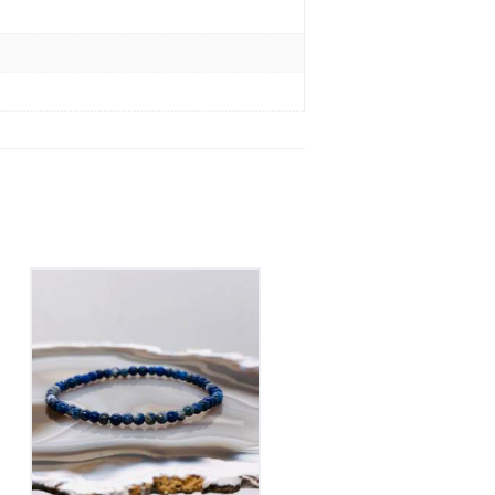
Bracelet Lapis Lazuli
sur Elastique
20
€