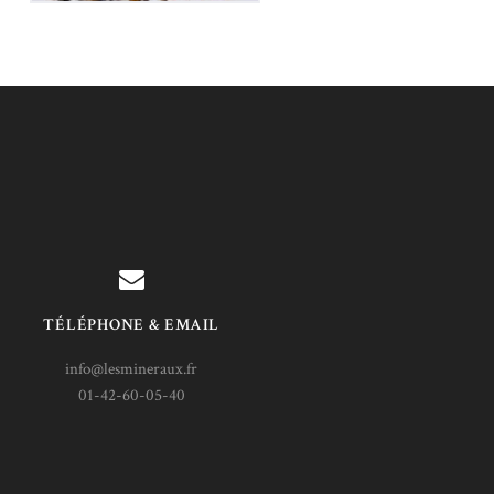
TÉLÉPHONE & EMAIL
info@lesmineraux.fr
01-42-60-05-40