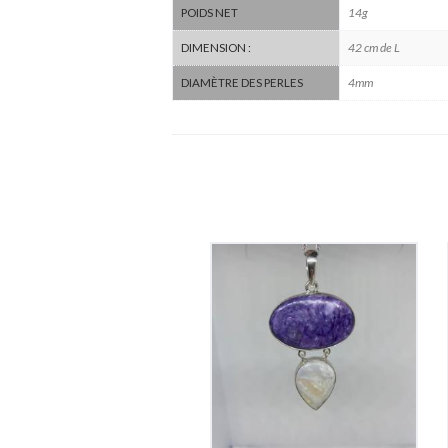
14g
POIDS NET
42 cm de L
DIMENSION :
4mm
DIAMÈTRE DES PERLES
Pendentif Charoïte
et Pierre de Lune
390
€