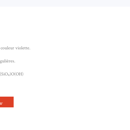
 couleur violette.
gulières.
)(SiO
)O(OH)
4
IER EN TANZANITE
OW