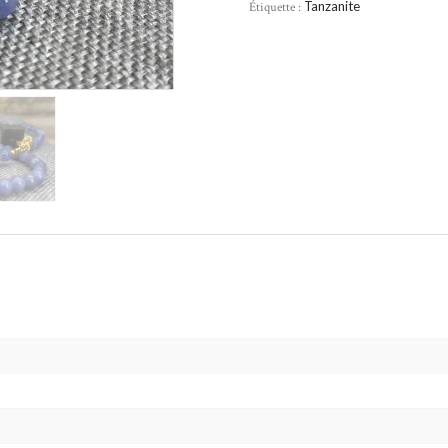
Étiquette :
Tanzanite