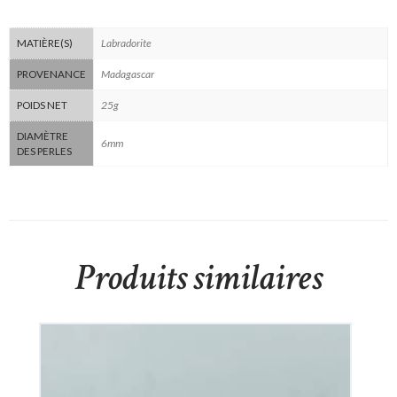
Labradorite
MATIÈRE(S)
Madagascar
PROVENANCE
25g
POIDS NET
DIAMÈTRE
6mm
DES PERLES
Produits similaires