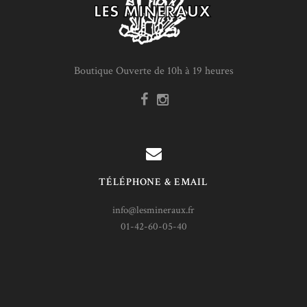
Boutique Ouverte de 10h à 19 heures
TÉLÉPHONE & EMAIL
info@lesmineraux.fr
01-42-60-05-40