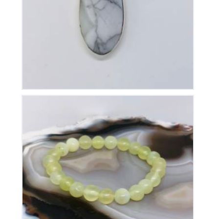
50
€
Bracelet Jade Elastique
15
€