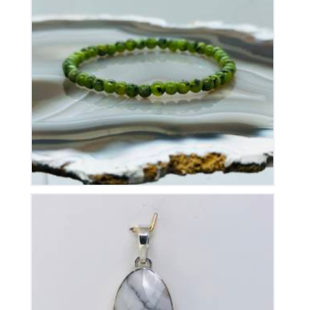
Bracelet Jade Elastique
15
€
Pendentif Howlite