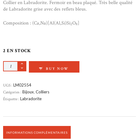
Collier en Labradorite. Fermoir en beau plaqué. Très belle qualité
de Labradorite grise avec des reflets bleus.
Composition : (Ca,Na)[Al(Al,Si)Si
O
]
2
8
2 EN STOCK
QUANTITÉ DE COLLIER EN LABRADORITE
BUY NOW
UGS :
LM02554
Catégories :
Bijoux
,
Colliers
Étiquette :
Labradorite
INFORMATIONS COMPLÉMENTAIRES