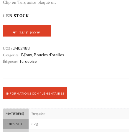
Clip en Turquoise plaqué or.
1 EN STOCK
QUANTITÉ DE CLIP EN TURQUOISE
BUY NOW
UGS :
LM02488
Catégories :
Bijoux
,
Boucles d'oreilles
Étiquette :
Turquoise
INFORMATIONS COMPLÉMENTAIRES
Turquoise
MATIÈRE(S)
3.6g
POIDS NET