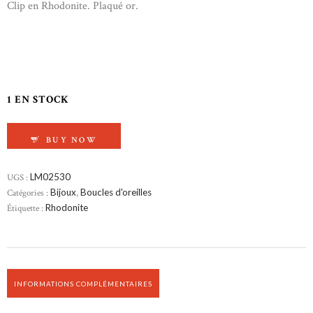
Clip en Rhodonite. Plaqué or.
1 EN STOCK
QUANTITÉ DE CLIP EN RHODONITE
BUY NOW
UGS :
LM02530
Catégories :
Bijoux
,
Boucles d'oreilles
Étiquette :
Rhodonite
INFORMATIONS COMPLÉMENTAIRES