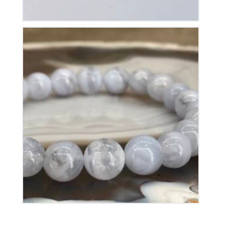
Bracelet Calcédoine Bleue
40
€