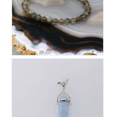
Bracelet Labradorite Elastique
30
€
Pendentif Pointe Calcedoine Bleue
35
€