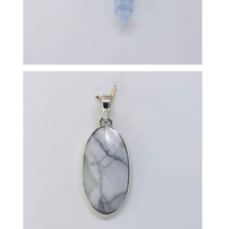
Pendentif Howlite
50
€