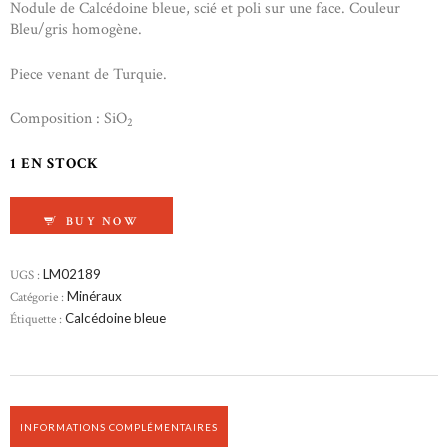
Nodule de Calcédoine bleue, scié et poli sur une face. Couleur
Bleu/gris homogène.
Piece venant de Turquie.
Composition : SiO
2
1 EN STOCK
QUANTITÉ DE CALCÉDOINE BLEUE
BUY NOW
UGS :
LM02189
Catégorie :
Minéraux
Étiquette :
Calcédoine bleue
INFORMATIONS COMPLÉMENTAIRES