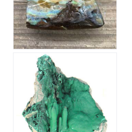
350
€
Stalactite de Malachite
380
€