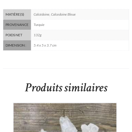
Calcédoine, Calcedoine Bleue
MATIÈRE(S)
Turquie
PROVENANCE
132g
POIDS NET
5.4 x 5 x 3.7 cm
DIMENSION :
Produits similaires