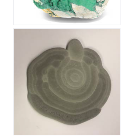
Pierre des fées
250
€