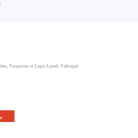
I
line, Turquoise et Lapis Lazuli. Fabriqué
LET EN CORNALINE, TURQUOISE ET LAPIS LA
OW