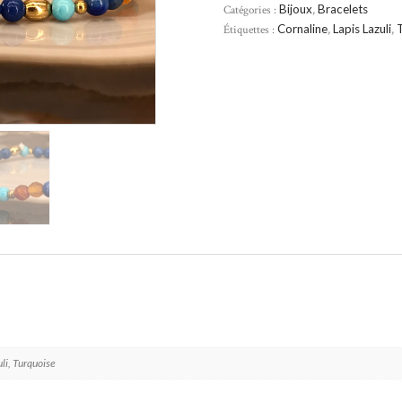
Catégories :
Bijoux
,
Bracelets
Étiquettes :
Cornaline
,
Lapis Lazuli
,
uli, Turquoise