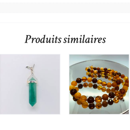
Produits similaires
Pendentif Pointe
Collier en Ambre
Aventurine
310
€
35
€