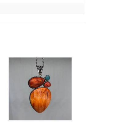
Pendentif Coquillage
et Amazonite
210
€