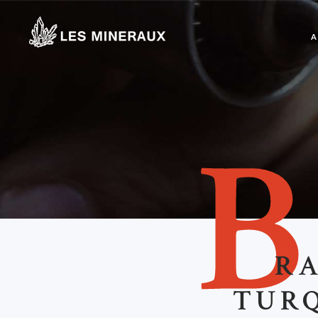
A
RA
TURQ