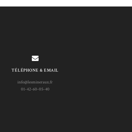
TÉLÉPHONE & EMAIL
info@lesmineraux.fr
01-42-60-05-40