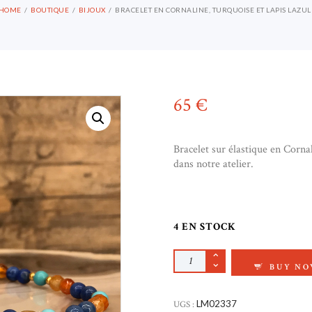
HOME
BOUTIQUE
BIJOUX
BRACELET EN CORNALINE, TURQUOISE ET LAPIS LAZUL
65
€
Bracelet sur élastique en Corna
dans notre atelier.
4 EN STOCK
QUANTITÉ DE BRACE
BUY N
UGS :
LM02337