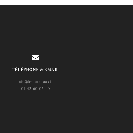
TÉLÉPHONE & EMAIL
info@lesmineraux.fr
01-42-60-05-40