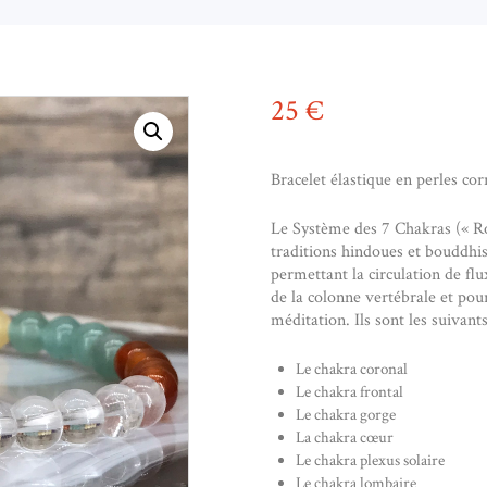
25
€
Bracelet élastique en perles c
Le Système des 7 Chakras (« Rou
traditions hindoues et bouddhist
permettant la circulation de flux
de la colonne vertébrale et pou
méditation. Ils sont les suivants
Le chakra coronal
Le chakra frontal
Le chakra gorge
La chakra cœur
Le chakra plexus solaire
Le chakra lombaire