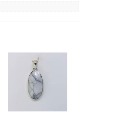
Pendentif Howlite
50
€