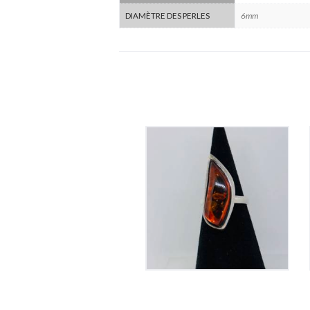
6mm
DIAMÈTRE DES PERLES
Bague Ambre sur
Argent
165
€