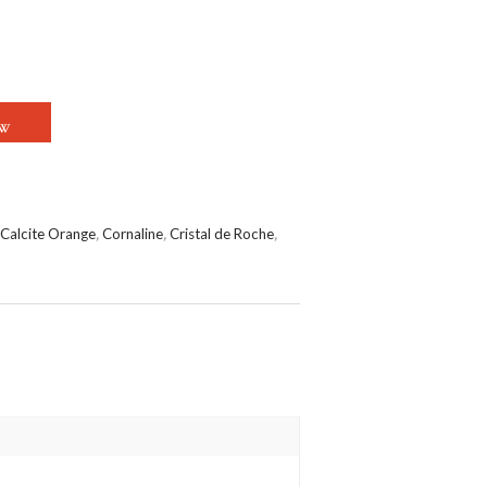
ELET 7 CHAKRAS
OW
Calcite Orange
,
Cornaline
,
Cristal de Roche
,