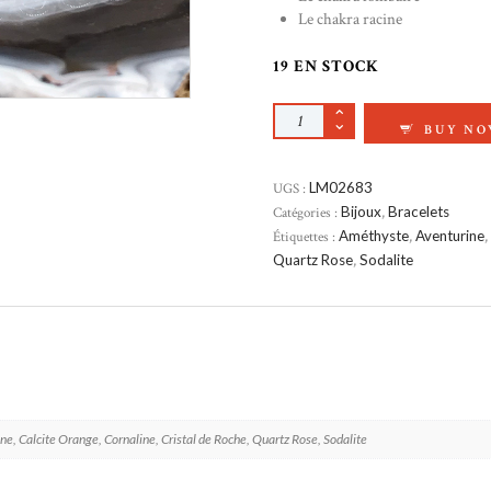
Le chakra racine
19 EN STOCK
QUANTITÉ DE BRAC
BUY N
UGS :
LM02683
Catégories :
Bijoux
,
Bracelets
Étiquettes :
Améthyste
,
Aventurine
,
Quartz Rose
,
Sodalite
e, Calcite Orange, Cornaline, Cristal de Roche, Quartz Rose, Sodalite