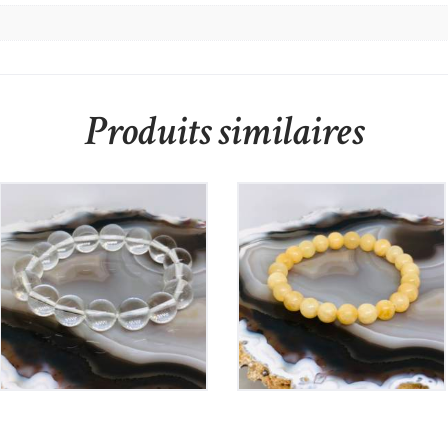
Produits similaires
Bracelet Cristal de
Bracelet Calcite
Roche
Orange Elastique
30
€
15
€