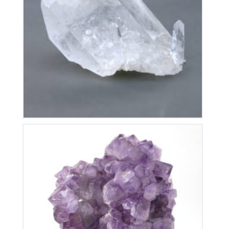
Cristal de Roche
90
€
Améthyste du Brésil
135
€