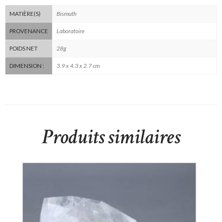
Bismuth
MATIÈRE(S)
Laboratoire
PROVENANCE
28g
POIDS NET
3.9 x 4.3 x 2.7 cm
DIMENSION :
Produits similaires