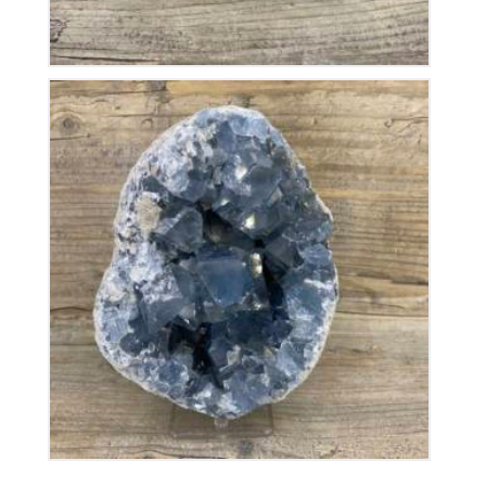
Géode de Célestine
200
€