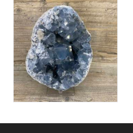
Géode de Célestine
200
€