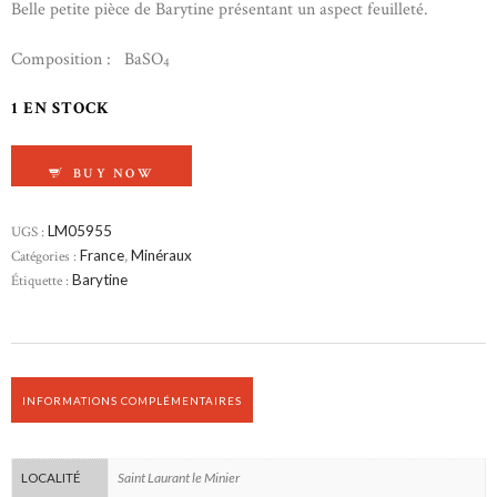
Belle petite pièce de Barytine présentant un aspect feuilleté.
Composition : BaSO
4
1 EN STOCK
QUANTITÉ DE BARYTINE
BUY NOW
UGS :
LM05955
Catégories :
France
,
Minéraux
Étiquette :
Barytine
INFORMATIONS COMPLÉMENTAIRES
Saint Laurant le Minier
LOCALITÉ