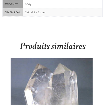
106g
POIDS NET
5.8 x 4.1 x 3.4 cm
DIMENSION :
Produits similaires
Cristal de Roche
280
€