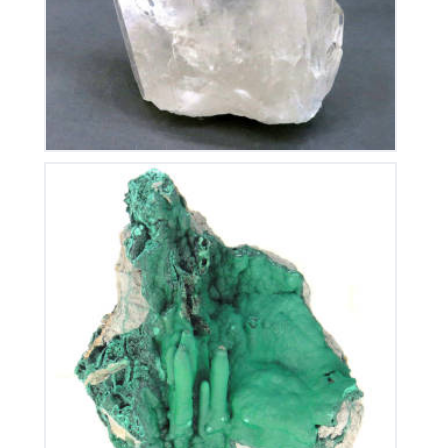
Stalactite de Malachite
380
€