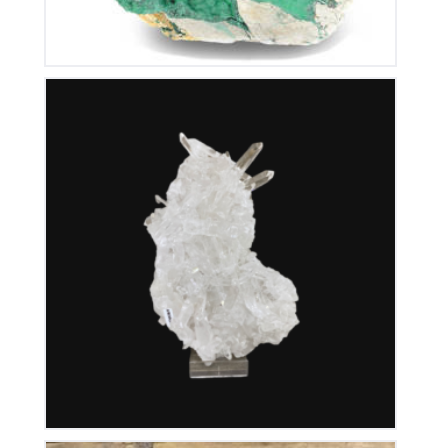
Cristal de Roche
350
€