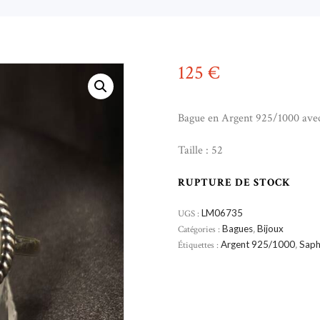
125
€
Bague en Argent 925/1000 avec
Taille : 52
RUPTURE DE STOCK
UGS :
LM06735
Catégories :
Bagues
,
Bijoux
Étiquettes :
Argent 925/1000
,
Saph