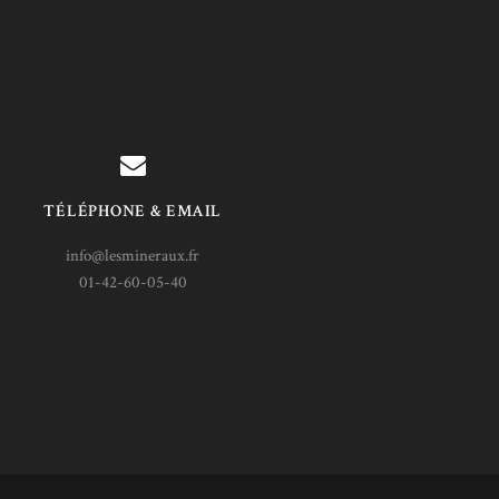
TÉLÉPHONE & EMAIL
info@lesmineraux.fr
01-42-60-05-40