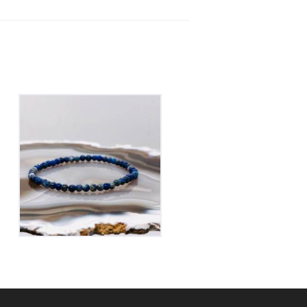
Bracelet Lapis Lazuli
sur Elastique
20
€