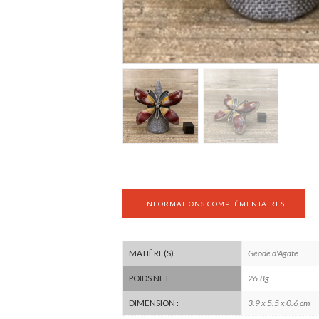
INFORMATIONS COMPLÉMENTAIRES
Géode d'Agate
MATIÈRE(S)
26.8g
POIDS NET
3.9 x 5.5 x 0.6 cm
DIMENSION :