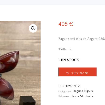
405
€
Bague serti-clos en Argent 925
Taille : R
1 EN STOCK
QUANTITÉ DE BAGU
BUY NOW
UGS :
LM01412
Catégories :
Bagues
,
Bijoux
Étiquette :
Jaspe Mookaïte