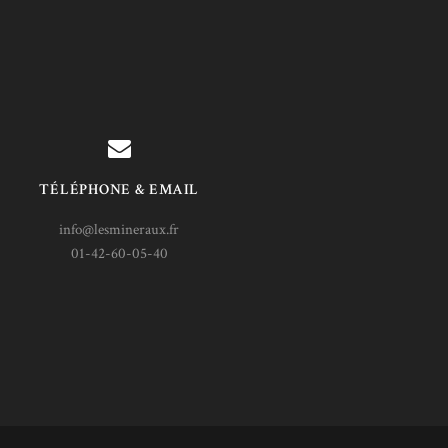
TÉLÉPHONE & EMAIL
info@lesmineraux.fr
01-42-60-05-40