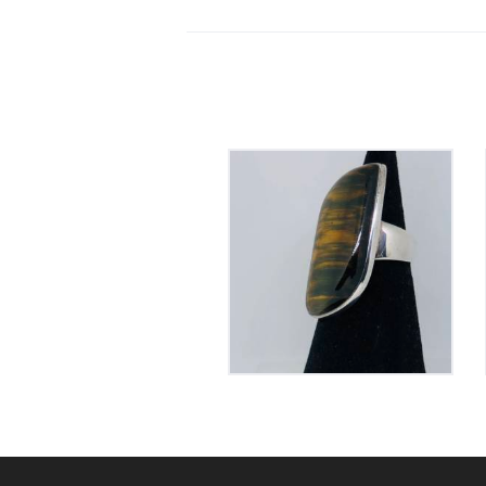
Bague Oeil de Tigre
sur Argent
125
€