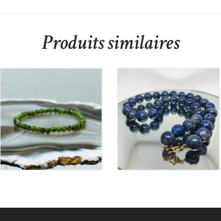
Produits similaires
Bracelet Jade
Collier Lapis Lazuli
Elastique
175
€
15
€