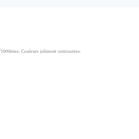
/1000ème. Couleurs joliment contrastées.
E JASPE MOOKAÏTE