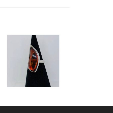
Bague Ambre sur
Argent
165
€