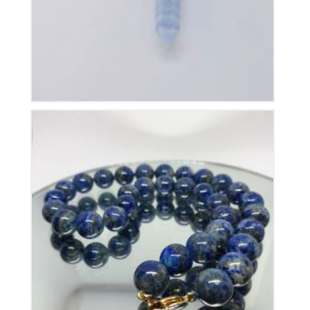
Collier Lapis Lazuli
175
€