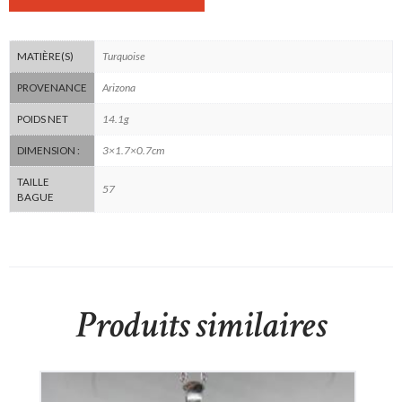
Turquoise
MATIÈRE(S)
Arizona
PROVENANCE
14.1g
POIDS NET
3×1.7×0.7cm
DIMENSION :
TAILLE
57
BAGUE
Produits similaires