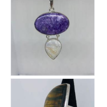
Pendentif Charoïte et Pierre de Lune
390
€