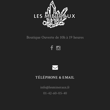
Boutique Ouverte de 10h à 19 heures
TÉLÉPHONE & EMAIL
info@lesmineraux.fr
01-42-60-05-40