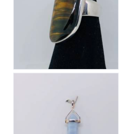
Bague Oeil de Tigre sur Argent
125
€
Pendentif Pointe Calcedoine Bleue
35
€