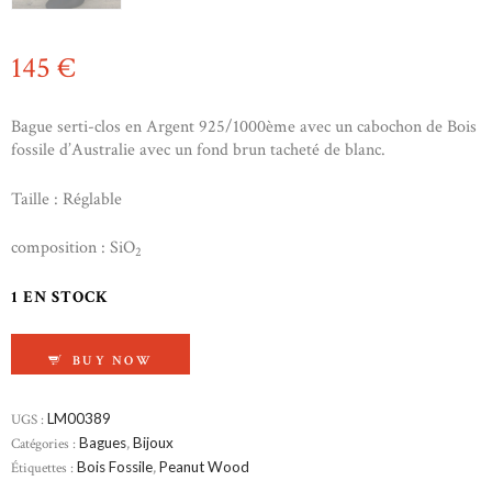
145
€
Bague serti-clos en Argent 925/1000ème avec un cabochon de Bois
fossile d’Australie avec un fond brun tacheté de blanc.
Taille : Réglable
composition : SiO
2
1 EN STOCK
QUANTITÉ DE BAGUE EN PEANUT WOOD
BUY NOW
UGS :
LM00389
Catégories :
Bagues
,
Bijoux
Étiquettes :
Bois Fossile
,
Peanut Wood