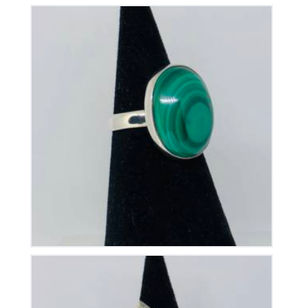
Bague Malachite sur Argent
105
€