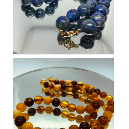
175
€
Collier en Ambre
310
€