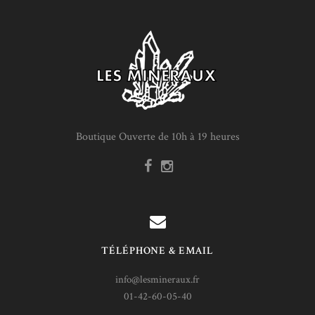
Boutique Ouverte de 10h à 19 heures
TÉLÉPHONE & EMAIL
info@lesmineraux.fr
01-42-60-05-40