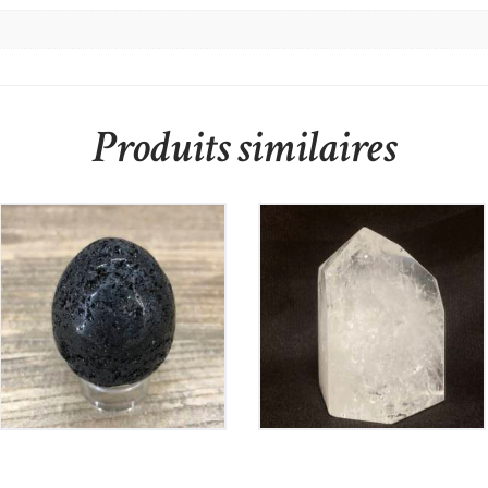
Produits similaires
Œuf en Tourmaline
Pointe retaillée en
Noire
Cristal de Roche
65
€
60
€