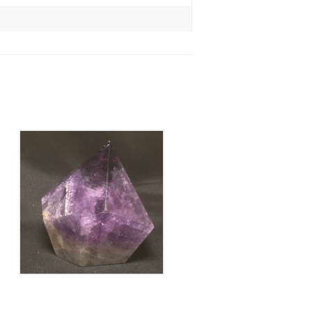
Améthyste Bolivie
Polie
200
€