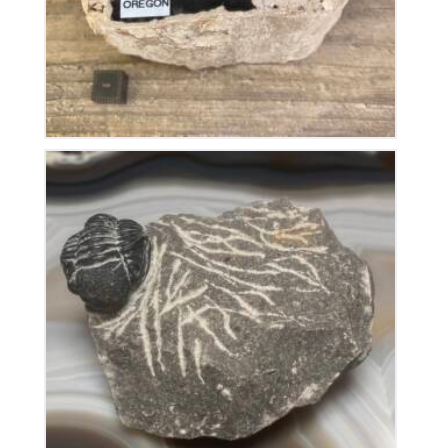
Trilobite Gerastos Proteus
32
€