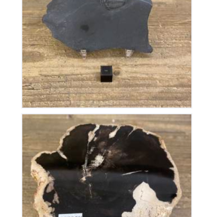
Trilobite
50
€
Tronc Bois Fossile Orégon
110
€