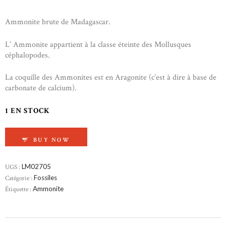
Ammonite brute de Madagascar.
L’ Ammonite appartient à la classe éteinte des Mollusques
céphalopodes.
La coquille des Ammonites est en Aragonite (c’est à dire à base de
carbonate de calcium).
1 EN STOCK
QUANTITÉ DE AMMONITE DE MADAGASCAR
BUY NOW
UGS :
LM02705
Catégorie :
Fossiles
Étiquette :
Ammonite