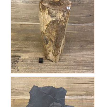
Tronc Bois Fossile Orégon
220
€