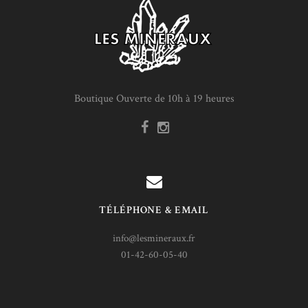
Boutique Ouverte de 10h à 19 heures
TÉLÉPHONE & EMAIL
info@lesmineraux.fr
01-42-60-05-40