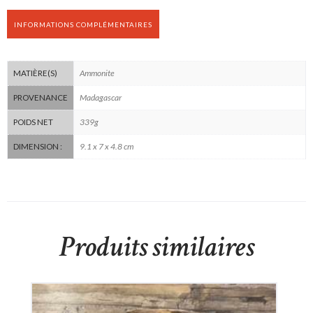
INFORMATIONS COMPLÉMENTAIRES
Ammonite
MATIÈRE(S)
Madagascar
PROVENANCE
339g
POIDS NET
9.1 x 7 x 4.8 cm
DIMENSION :
Produits similaires